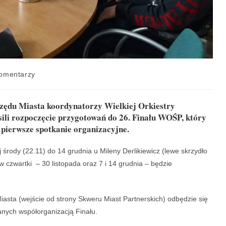
omentarzy
rzędu Miasta koordynatorzy Wielkiej Orkiestry
ili rozpoczęcie przygotowań do 26. Finału WOŚP, który
ś pierwsze spotkanie organizacyjne.
j środy (22.11) do 14 grudnia u Mileny Derlikiewicz (lewe skrzydło
 czwartki – 30 listopada oraz 7 i 14 grudnia – będzie
Miasta (wejście od strony Skweru Miast Partnerskich) odbędzie się
anych współorganizacją Finału.