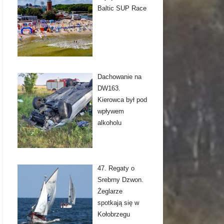
Baltic SUP Race
Dachowanie na
DW163.
Kierowca był pod
wpływem
alkoholu
47. Regaty o
Srebrny Dzwon.
Żeglarze
spotkają się w
Kołobrzegu