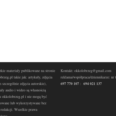
kie materiały publikowane na stronie
Kontakt: okkolobrzeg@gmail.com
brzeg.pl takie jak: artykuły, zdjęcia
reklama/współpraca/dziennikarze: nr t
697 770 107
694 021 137
 szczególnie zdjęcia autorskie),
:
ały audio i wideo są własnością
u okkolobrzeg.pl i nie mogą być
kowane lub wykorzystywane bez
redakcji. Wszelkie prawa
eżone.