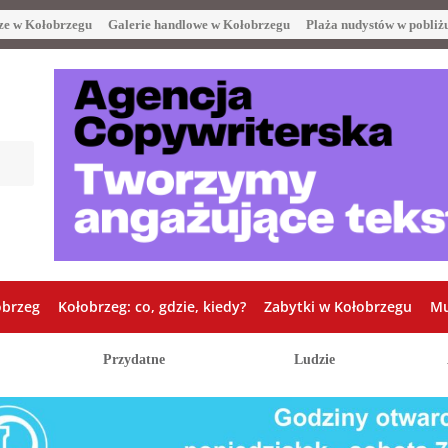
ze w Kołobrzegu
Galerie handlowe w Kołobrzegu
Plaża nudystów w pobliż
obrzeg
Kołobrzeg: co, gdzie, kiedy?
Zabytki w Kołobrzegu
Mu
Przydatne
Ludzie