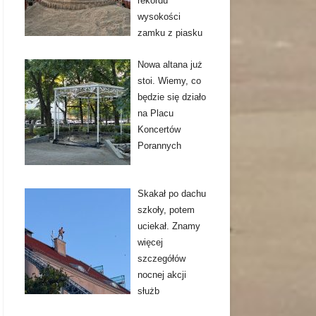
rekordu
wysokości
zamku z piasku
Nowa altana już
stoi. Wiemy, co
będzie się działo
na Placu
Koncertów
Porannych
Skakał po dachu
szkoły, potem
uciekał. Znamy
więcej
szczegółów
nocnej akcji
służb