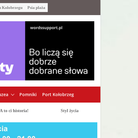
u Kołobrzegu
Psia plaża
zea
Pomniki
Port Kołobrzeg
A to ci historia!
Styl życia