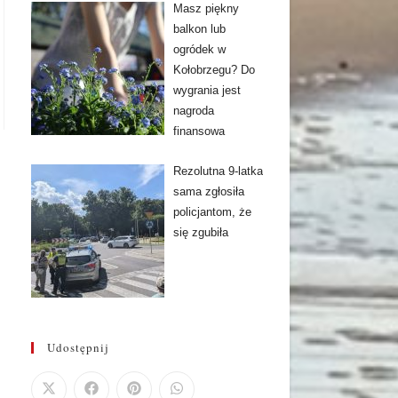
Masz piękny
balkon lub
ogródek w
Kołobrzegu? Do
wygrania jest
nagroda
finansowa
Rezolutna 9-latka
sama zgłosiła
policjantom, że
się zgubiła
Udostępnij