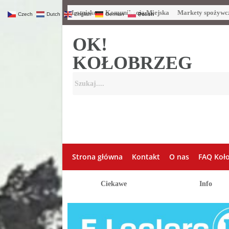
Lotnisko
Komunikacja Miejska
Markety spożywc
Czech
Dutch
English
German
Polish
OK!
KOŁOBRZEG
Strona główna
Kontakt
O nas
FAQ Koł
Ciekawe
Info