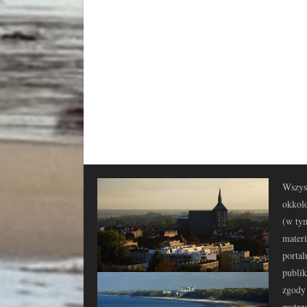
Wszyst
okkolo
(w tym
materi
portal
publi
zgody 
zastrz