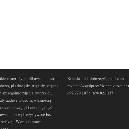
kie materiały publikowane na stronie
Kontakt: okkolobrzeg@gmail.com
brzeg.pl takie jak: artykuły, zdjęcia
reklama/współpraca/dziennikarze: nr t
697 770 107
694 021 137
 szczególnie zdjęcia autorskie),
:
ały audio i wideo są własnością
u okkolobrzeg.pl i nie mogą być
kowane lub wykorzystywane bez
redakcji. Wszelkie prawa
eżone.