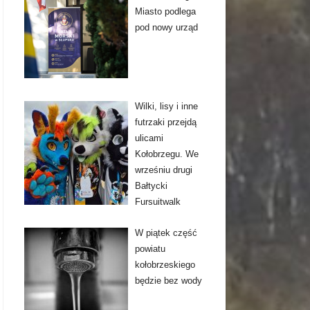
Miasto podlega
pod nowy urząd
Wilki, lisy i inne
futrzaki przejdą
ulicami
Kołobrzegu. We
wrześniu drugi
Bałtycki
Fursuitwalk
W piątek część
powiatu
kołobrzeskiego
będzie bez wody