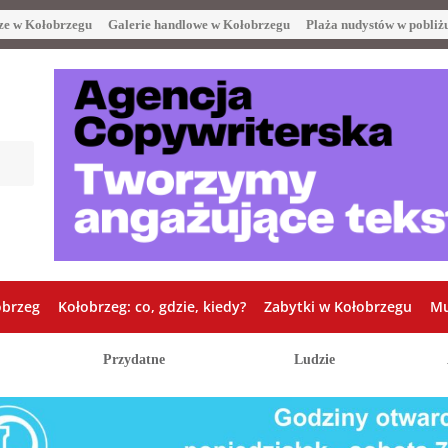
ze w Kołobrzegu
Galerie handlowe w Kołobrzegu
Plaża nudystów w pobliż
obrzeg
Kołobrzeg: co, gdzie, kiedy?
Zabytki w Kołobrzegu
Mu
Przydatne
Ludzie