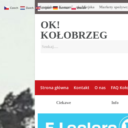
Lotnisko
Komunikacja Miejska
Markety spożywc
Czech
Dutch
English
German
Polish
OK!
KOŁOBRZEG
Strona główna
Kontakt
O nas
FAQ Koł
Ciekawe
Info