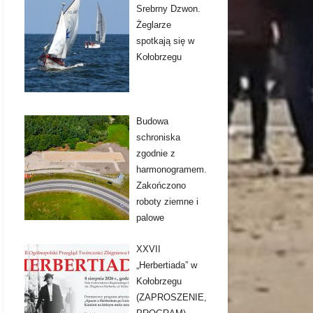
Srebrny Dzwon.
Żeglarze
spotkają się w
Kołobrzegu
Budowa
schroniska
zgodnie z
harmonogramem.
Zakończono
roboty ziemne i
palowe
XXVII
„Herbertiada” w
Kołobrzegu
(ZAPROSZENIE,