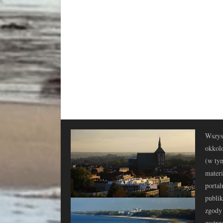
Wszyst
okkolo
(w tym
materi
portal
publi
zgody 
zastrz