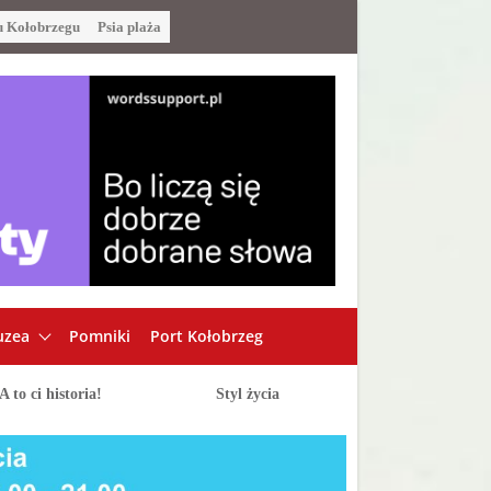
u Kołobrzegu
Psia plaża
zea
Pomniki
Port Kołobrzeg
A to ci historia!
Styl życia