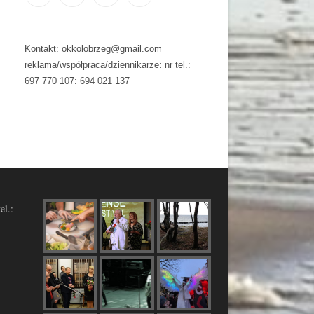
Kontakt: okkolobrzeg@gmail.com
reklama/współpraca/dziennikarze: nr tel.:
697 770 107: 694 021 137
el.: