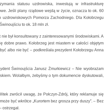
zymania statusu uzdrowiska, inwestują w infrastrukturę
owe. Jeśli plany rządowe wejdą w życie, oznacza to ok. 60
min uzdrowiskowych Pomorza Zachodniego. Dla Kołobrzegu
winoujściu to ok. 18 mln zł.
 nie był konsultowany z zainteresowanymi środowiskami. A
ię dobre prawo. Kołobrzeg jest miastem w całości objętym
być albo nie być – podkreślała prezydent Kołobrzegu Anna
rezydent Świnoujścia Janusz Żmurkiewicz – Nie wyobrażam
wiskiem. Wolałbym, żebyśmy o tym dokumencie dyskutowali,
itek zwrócił uwagę, że Połczyn-Zdrój, który reklamuje się
 może być wkrótce „Kurortem bez grosza przy duszy”. – Bez
– ostrzegał.