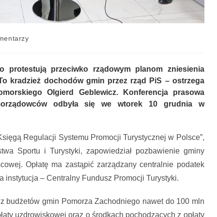
mentarzy
 protestują przeciwko rządowym planom zniesienia
 To kradzież dochodów gmin przez rząd PiS – ostrzega
morskiego Olgierd Geblewicz. Konferencja prasowa
morządowców odbyła się we wtorek 10 grudnia w
ięgą Regulacji Systemu Promocji Turystycznej w Polsce”,
stwa Sportu i Turystyki, zapowiedział pozbawienie gminy
cowej. Opłatę ma zastąpić zarządzany centralnie podatek
a instytucja – Centralny Fundusz Promocji Turystyki.
 z budżetów gmin Pomorza Zachodniego nawet do 100 mln
płaty uzdrowiskowej oraz o środkach pochodzących z opłaty