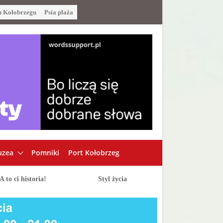
u Kołobrzegu
Psia plaża
zea
Pomniki
Port Kołobrzeg
A to ci historia!
Styl życia