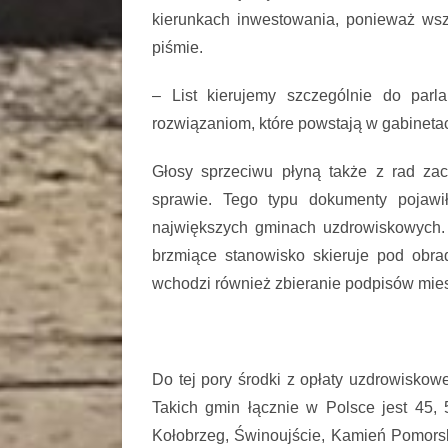
kierunkach inwestowania, ponieważ wsz
piśmie.
– List kierujemy szczególnie do parl
rozwiązaniom, które powstają w gabineta
Głosy sprzeciwu płyną także z rad zac
sprawie. Tego typu dokumenty pojawi
największych gminach uzdrowiskowych. 
brzmiące stanowisko skieruje pod ob
wchodzi również zbieranie podpisów mie
Do tej pory środki z opłaty uzdrowiskowe
Takich gmin łącznie w Polsce jest 45,
Kołobrzeg, Świnoujście, Kamień Pomorski