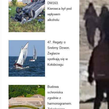
DW163.
Kierowca był pod
wpływem
alkoholu
47. Regaty o
Srebrny Dzwon.
Żeglarze
spotkają się w
Kołobrzegu
Budowa
schroniska
zgodnie z
harmonogramem.