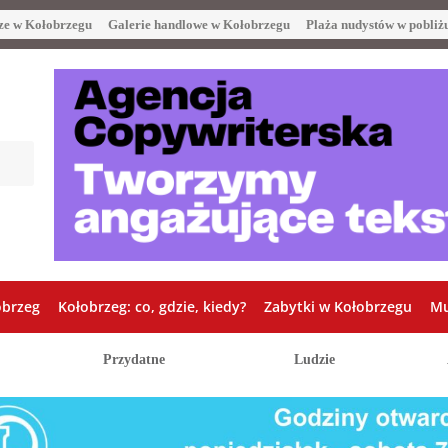
ze w Kołobrzegu
Galerie handlowe w Kołobrzegu
Plaża nudystów w pobliż
obrzeg
Kołobrzeg: co, gdzie, kiedy?
Zabytki w Kołobrzegu
Mu
Przydatne
Ludzie