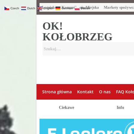
Lotnisko
Komunikacja Miejska
Markety spożywc
Czech
Dutch
English
German
Polish
OK!
KOŁOBRZEG
Strona główna
Kontakt
O nas
FAQ Koł
Ciekawe
Info