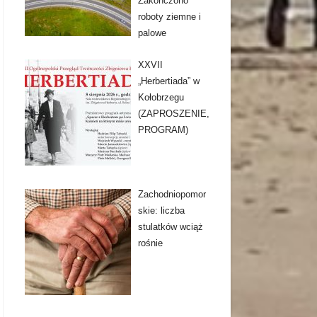
Zakończono
roboty ziemne i
palowe
XXVII
„Herbertiada” w
Kołobrzegu
(ZAPROSZENIE,
PROGRAM)
Zachodniopomor
skie: liczba
stulatków wciąż
rośnie