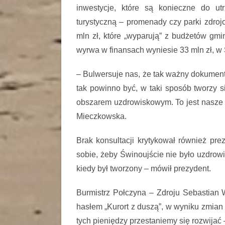
inwestycje, które są konieczne do utr
turystyczną – promenady czy parki zdroj
mln zł, które „wyparują” z budżetów g
wyrwa w finansach wyniesie 33 mln zł, w Ś
– Bulwersuje nas, że tak ważny dokument
tak powinno być, w taki sposób tworzy s
obszarem uzdrowiskowym. To jest nasze 
Mieczkowska.
Brak konsultacji krytykował również p
sobie, żeby Świnoujście nie było uzdro
kiedy był tworzony – mówił prezydent.
Burmistrz Połczyna – Zdroju Sebastian W
hasłem „Kurort z duszą”, w wyniku zmian
tych pieniędzy przestaniemy się rozwijać 