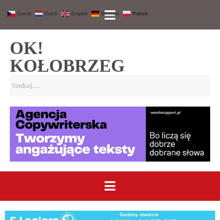
Czech
Dutch
English
German
Polish
OK!
KOŁOBRZEG