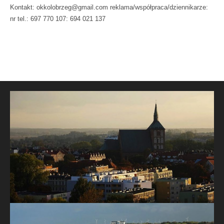
Kontakt: okkolobrzeg@gmail.com reklama/współpraca/dziennikarze:
nr tel.: 697 770 107: 694 021 137