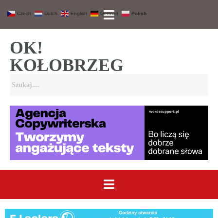
Czech
Dutch
English
German
Polish
OK!
KOŁOBRZEG