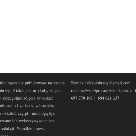
kie materiały publikowane na stronie
Kontakt: okkolobrzeg@gmail.com
brzeg.pl takie jak: artykuły, zdjęcia
reklama/współpraca/dziennikarze: nr t
697 770 107
694 021 137
 szczególnie zdjęcia autorskie),
:
ały audio i wideo są własnością
u okkolobrzeg.pl i nie mogą być
kowane lub wykorzystywane bez
redakcji. Wszelkie prawa
eżone.