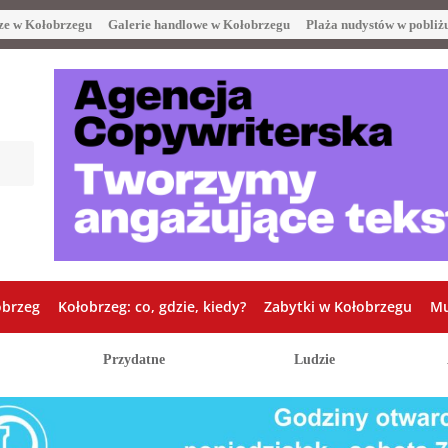
ze w Kołobrzegu
Galerie handlowe w Kołobrzegu
Plaża nudystów w pobliż
obrzeg
Kołobrzeg: co, gdzie, kiedy?
Zabytki w Kołobrzegu
Mu
Przydatne
Ludzie