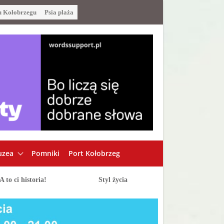
u Kołobrzegu
Psia plaża
zea
Pomniki
Port Kołobrzeg
A to ci historia!
Styl życia