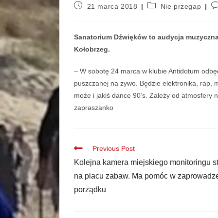
21 marca 2018
Nie przegap
Sanatorium Dźwięków to audycja muzyczna
Kołobrzeg.
– W sobotę 24 marca w klubie Antidotum odbędz
puszczanej na żywo. Będzie elektronika, rap, m
może i jakiś dance 90’s. Zależy od atmosfery n
zapraszanko
Previous Post
Kolejna kamera miejskiego monitoringu s
na placu zabaw. Ma pomóc w zaprowadz
porządku