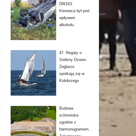
DW163.
Kierowca był pod
wpływem
alkoholu
47. Regaty o
Srebrny Dzwon.
Żeglarze
spotkają się w
Kołobrzegu
Budowa
schroniska
zgodnie z
harmonogramem.