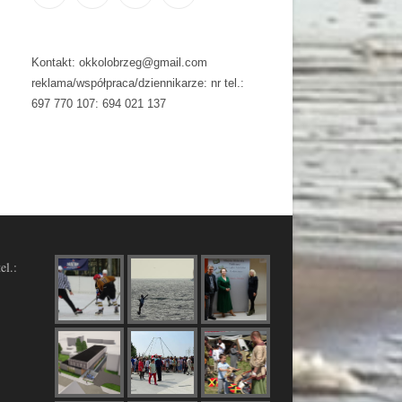
Kontakt: okkolobrzeg@gmail.com
reklama/współpraca/dziennikarze: nr tel.:
697 770 107: 694 021 137
el.: