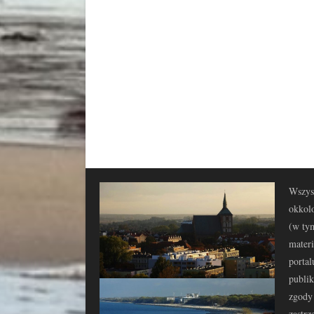
Wszyst
okkolo
(w tym
materi
portal
publi
zgody 
zastrz