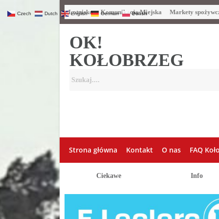
Lotnisko
Komunikacja Miejska
Markety spożywc
Czech
Dutch
English
German
Polish
OK!
KOŁOBRZEG
Strona główna
Kontakt
O nas
FAQ Koł
Ciekawe
Info