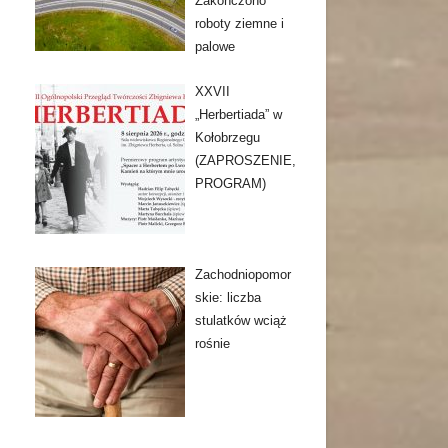
Zakończono
roboty ziemne i
palowe
XXVII
„Herbertiada” w
Kołobrzegu
(ZAPROSZENIE,
PROGRAM)
Zachodniopomor
skie: liczba
stulatków wciąż
rośnie