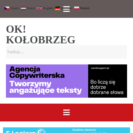
Czech
Dutch
English
German
Polish
OK!
KOŁOBRZEG