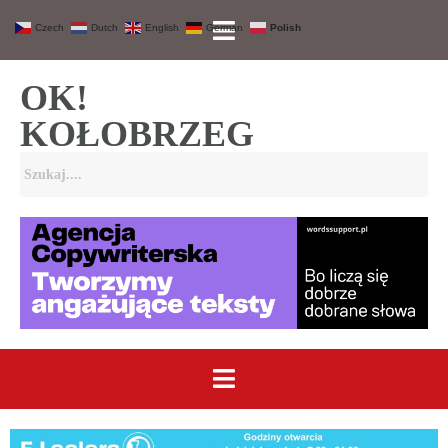
Czech
Dutch
English
German
Polish
OK!
KOŁOBRZEG