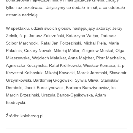
tylko i aż przetrwać. Usłyszymy co dodało im sił, a co odebrało
ostatnia nadzieję.
W spektaklu, udzieli swoich głosów następujący aktorzy: Jerzy
Zelnik, ś. p. Janusz Zakrzeński, Katarzyna Wełpa, Tadeusz
Ścibor Marchocki, Rafał Jan Porzeziński, Michał Piela, Maria
Pakulnis, Cezary Nowak, Mikołaj Müller, Zbigniew Moskal, Olga
Miłaszewska, Wojciech Malajkat, Anna Majcher, Piotr Machalica,
Agnieszka Kuczyńska, Rafał Królikowski, Wiesław Komasa, ś. p.
Krzysztof Kołbasiuk, Mikołaj Kawecki, Marek Jaromski, Sławomir
Grzymkowski, Bartłomiej Głogowski, Sylwia Gliwa, Stanisław
Dembski, Jacek Bursztynowicz, Barbara Bursztynowicz, ks.
Marcin Brzeziński, Urszula Bartos-Gęsikowska, Adam
Biedrzycki.
Źródło: kolobrzeg.pl