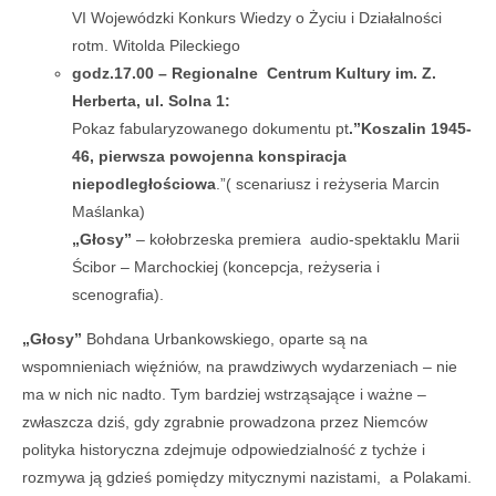
VI Wojewódzki Konkurs Wiedzy o Życiu i Działalności
rotm. Witolda Pileckiego
godz.17.00 – Regionalne Centrum Kultury im. Z.
Herberta, ul. Solna 1:
Pokaz fabularyzowanego dokumentu pt
.”Koszalin 1945-
46, pierwsza powojenna konspiracja
niepodległościowa
.”( scenariusz i reżyseria Marcin
Maślanka)
„Głosy”
– kołobrzeska premiera audio-spektaklu Marii
Ścibor – Marchockiej (koncepcja, reżyseria i
scenografia).
„Głosy”
Bohdana Urbankowskiego, oparte są na
wspomnieniach więźniów, na prawdziwych wydarzeniach – nie
ma w nich nic nadto. Tym bardziej wstrząsające i ważne –
zwłaszcza dziś, gdy zgrabnie prowadzona przez Niemców
polityka historyczna zdejmuje odpowiedzialność z tychże i
rozmywa ją gdzieś pomiędzy mitycznymi nazistami, a Polakami.