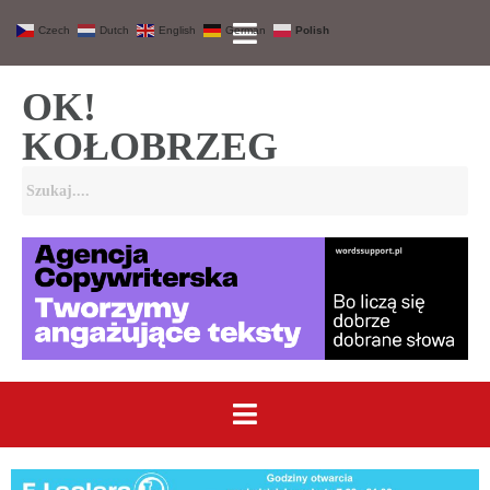
Czech
Dutch
English
German
Polish
OK!
KOŁOBRZEG