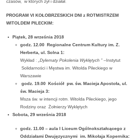
czasów, w których żył i działał.
PROGRAM
VI KOŁOBRZESKICH DNI z ROTMISTRZEM
WITOLDEM PILECKIM:
Piątek, 28 września 2018
godz. 12.00 Regionalne Centrum Kultury im. Z.
Herberta, ul. Solna 1:
Wykład :
„Dylematy Pokolenia Wyklętych ”
–Instytut
Solidarności i Męstwa im. Witolda Pileckiego w
Warszawie
godz. 19.00 Kościół pw. św. Macieja Apostoła, ul.
św. Macieja 3:
Msza św. w intencji rotm. Witolda Pileckiego, jego
Rodziny oraz Żołnierzy Wyklętych
Sobota, 29 września 2018
godz. 11.00
– aula I Liceum Ogólnokształcącego z
Oddziałami Dwujęzycznymi im. Mikołaja Kopernika: