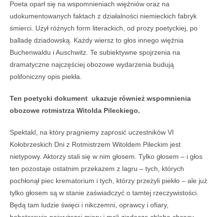
Poeta oparł się na wspomnieniach więźniów oraz na
udokumentowanych faktach z działalności niemieckich fabryk
śmierci. Użył różnych form literackich, od prozy poetyckiej, po
balladę dziadowską. Każdy wiersz to głos innego więźnia
Buchenwaldu i Auschwitz. Te subiektywne spojrzenia na
dramatyczne najczęściej obozowe wydarzenia budują
polifoniczny opis piekła.
Ten poetycki dokument ukazuje również wspomnienia
obozowe rotmistrza Witolda Pileckiego.
Spektakl, na który pragniemy zaprosić uczestników VI
Kołobrzeskich Dni z Rotmistrzem Witoldem Pileckim jest
nietypowy. Aktorzy stali się w nim głosem. Tylko głosem – i głos
ten pozostaje ostatnim przekazem z lagru – tych, których
pochłonął piec krematorium i tych, którzy przeżyli piekło – ale już
tylko głosem są w stanie zaświadczyć o tamtej rzeczywistości.
Będą tam ludzie święci i nikczemni, oprawcy i ofiary,
bohaterowie najwyższej miary i mali zjadacze chleba chcący