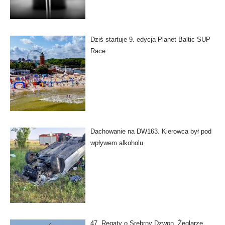
Dziś startuje 9. edycja Planet Baltic SUP
Race
Dachowanie na DW163. Kierowca był pod
wpływem alkoholu
47. Regaty o Srebrny Dzwon. Żeglarze