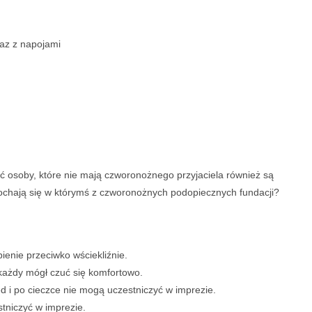
az z napojami
ć osoby, które nie mają czworonożnego przyjaciela również są
kochają się w którymś z czworonożnych podopiecznych fundacji?
ienie przeciwko wściekliźnie.
każdy mógł czuć się komfortowo.
zed i po cieczce nie mogą uczestniczyć w imprezie.
tniczyć w imprezie.