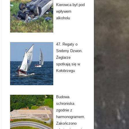
Kierowca był pod
wpływem
alkoholu
47. Regaty o
Srebrny Dzwon.
Żeglarze
spotkają się w
Kołobrzegu
Budowa
schroniska
zgodnie z
harmonogramem.
Zakończono