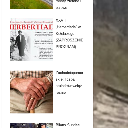
roboty ziemne i
palowe
XXVII
„Herbertiada” w
Kołobrzegu
(ZAPROSZENIE,
PROGRAM)
Zachodniopomor
skie: liczba
stulatków wciąż
rośnie
Bilans Sunrise