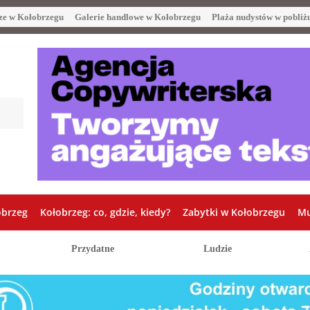
ze w Kołobrzegu
Galerie handlowe w Kołobrzegu
Plaża nudystów w pobliż
obrzeg
Kołobrzeg: co, gdzie, kiedy?
Zabytki w Kołobrzegu
Mu
Przydatne
Ludzie