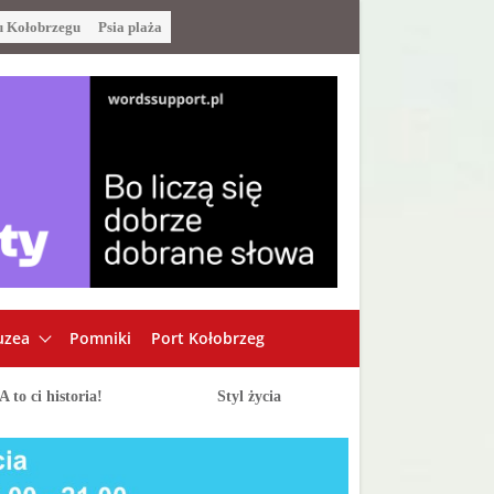
u Kołobrzegu
Psia plaża
zea
Pomniki
Port Kołobrzeg
A to ci historia!
Styl życia