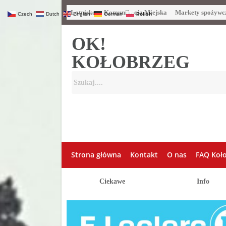
Lotnisko
Komunikacja Miejska
Markety spożywc
Czech
Dutch
English
German
Polish
OK!
KOŁOBRZEG
Strona główna
Kontakt
O nas
FAQ Koł
Ciekawe
Info