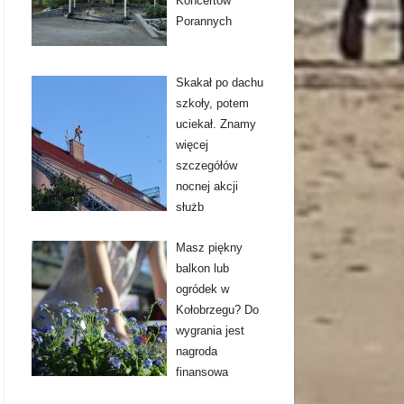
Koncertów
Porannych
Skakał po dachu
szkoły, potem
uciekał. Znamy
więcej
szczegółów
nocnej akcji
służb
Masz piękny
balkon lub
ogródek w
Kołobrzegu? Do
wygrania jest
nagroda
finansowa