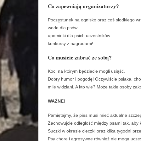
Co zapewniają organizatorzy?
Poczęstunek na ognisko oraz coś słodkiego wr
woda dla psów
upominki dla psich uczestników
konkursy z nagrodami!
Co musicie zabrać ze sobą?
Koc, na którym będziecie mogli usiąść.
Dobry humor i pogodę! Oczywiście psiaka, cho
mile widziani. A kto wie? Może takie osoby za
WAŻNE!
Pamiętajmy, że pies musi mieć aktualne szczep
Zachowujcie odległość między psami tak, aby 
Suczki w okresie cieczki oraz kilka tygodni pr
Psy chore i agresywne również nie mogą uczes