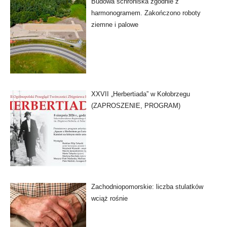
Budowa schroniska zgodnie z
harmonogramem. Zakończono roboty
ziemne i palowe
XXVII „Herbertiada” w Kołobrzegu
(ZAPROSZENIE, PROGRAM)
Zachodniopomorskie: liczba stulatków
wciąż rośnie