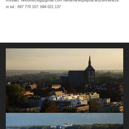
Kontakt: okkolobrzeg@gmail.com reklama/współpraca/dziennikarze:
nr tel.: 697 770 107: 694 021 137