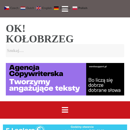
Czech
Dutch
English
German
Polish
OK!
KOŁOBRZEG