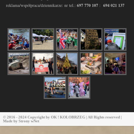
697 770 107
694 021 137
reklama/współpraca/dziennikarze: nr tel.:
:
© 2016 - 2024 Copyright by
OK ! KOŁOBRZEG
| All Rights reserved |
Made by
Strony wNet