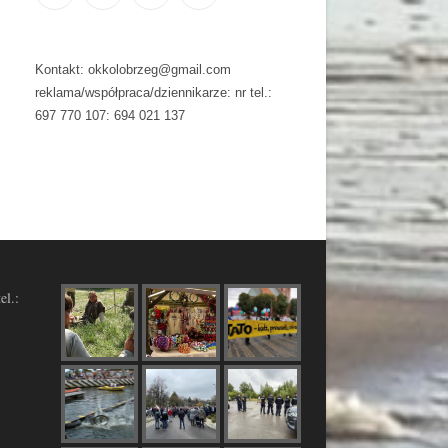
Kontakt: okkolobrzeg@gmail.com
reklama/współpraca/dziennikarze: nr tel.:
697 770 107: 694 021 137
el.: