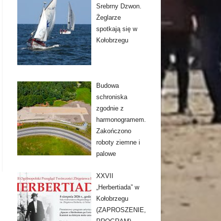
Srebrny Dzwon.
Żeglarze
spotkają się w
Kołobrzegu
Budowa
schroniska
zgodnie z
harmonogramem.
Zakończono
roboty ziemne i
palowe
XXVII
„Herbertiada” w
Kołobrzegu
(ZAPROSZENIE,