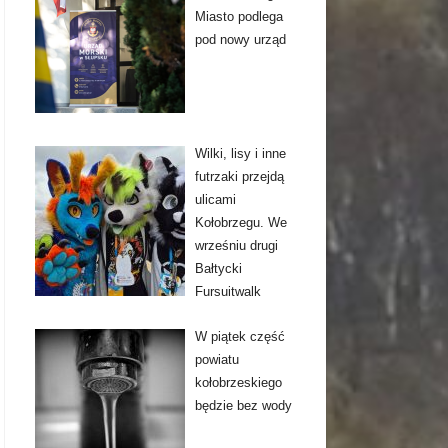
Miasto podlega
pod nowy urząd
Wilki, lisy i inne
futrzaki przejdą
ulicami
Kołobrzegu. We
wrześniu drugi
Bałtycki
Fursuitwalk
W piątek część
powiatu
kołobrzeskiego
będzie bez wody