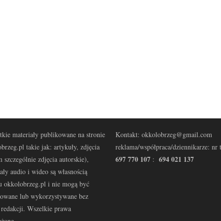
kie materiały publikowane na stronie
Kontakt: okkolobrzeg@gmail.com
brzeg.pl takie jak: artykuły, zdjęcia
reklama/współpraca/dziennikarze: nr t
697 770 107
694 021 137
 szczególnie zdjęcia autorskie),
:
ały audio i wideo są własnością
u okkolobrzeg.pl i nie mogą być
kowane lub wykorzystywane bez
redakcji. Wszelkie prawa
eżone.