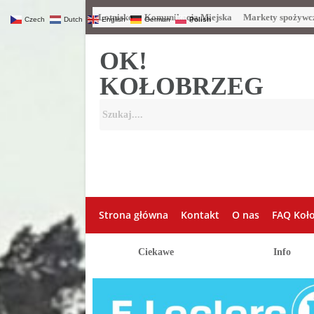
Lotnisko
Komunikacja Miejska
Markety spożywc
Czech
Dutch
English
German
Polish
OK!
KOŁOBRZEG
Strona główna
Kontakt
O nas
FAQ Koł
Ciekawe
Info