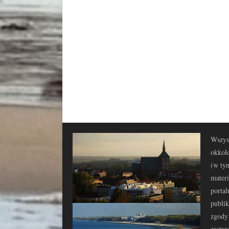
Wszyst
okkolo
(w tym
materi
portal
publi
zgody 
zastrz