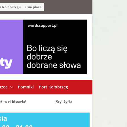
u Kołobrzegu
Psia plaża
zea
Pomniki
Port Kołobrzeg
A to ci historia!
Styl życia