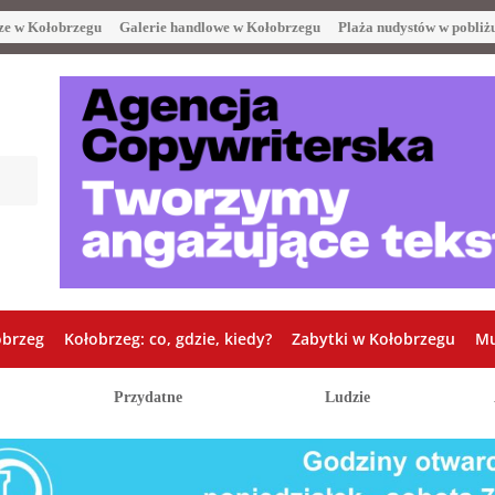
ze w Kołobrzegu
Galerie handlowe w Kołobrzegu
Plaża nudystów w pobliż
obrzeg
Kołobrzeg: co, gdzie, kiedy?
Zabytki w Kołobrzegu
Mu
Przydatne
Ludzie