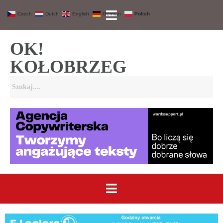
Czech
Dutch
English
German
Polish
OK!
KOŁOBRZEG