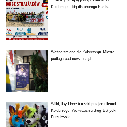
Strażacy przejdą plażą z Mielna do
Kołobrzegu. Idą dla chorego Kazika
Ważna zmiana dla Kołobrzegu. Miasto
podlega pod nowy urząd
Wilki, lisy i inne futrzaki przejdą ulicami
Kołobrzegu. We wrześniu drugi Bałtycki
Fursuitwalk