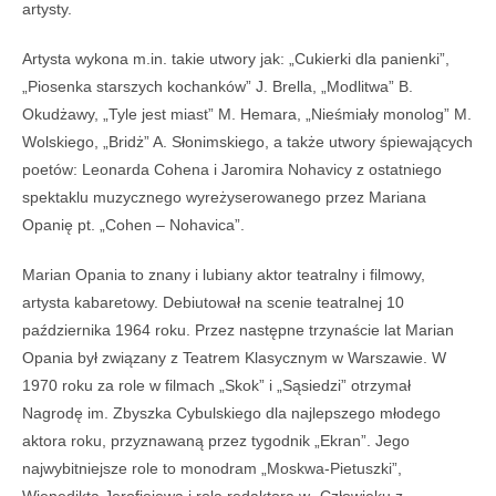
artysty.
Artysta wykona m.in. takie utwory jak: „Cukierki dla panienki”,
„Piosenka starszych kochanków” J. Brella, „Modlitwa” B.
Okudżawy, „Tyle jest miast” M. Hemara, „Nieśmiały monolog” M.
Wolskiego, „Bridż” A. Słonimskiego, a także utwory śpiewających
poetów: Leonarda Cohena i Jaromira Nohavicy z ostatniego
spektaklu muzycznego wyreżyserowanego przez Mariana
Opanię pt. „Cohen – Nohavica”.
Marian Opania to znany i lubiany aktor teatralny i filmowy,
artysta kabaretowy. Debiutował na scenie teatralnej 10
października 1964 roku. Przez następne trzynaście lat Marian
Opania był związany z Teatrem Klasycznym w Warszawie. W
1970 roku za role w filmach „Skok” i „Sąsiedzi” otrzymał
Nagrodę im. Zbyszka Cybulskiego dla najlepszego młodego
aktora roku, przyznawaną przez tygodnik „Ekran”. Jego
najwybitniejsze role to monodram „Moskwa-Pietuszki”,
Wienedikta Jerofiejewa i rola redaktora w „Człowieku z