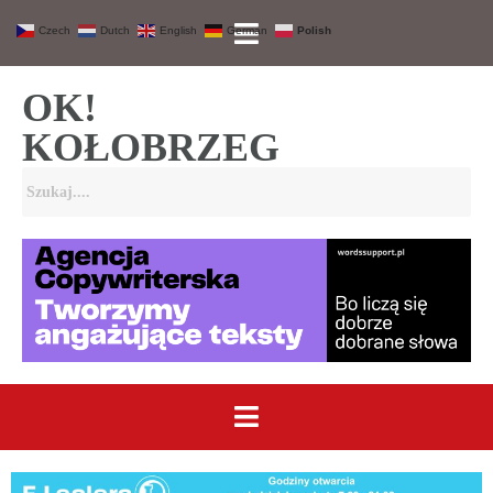
Czech
Dutch
English
German
Polish
OK!
KOŁOBRZEG