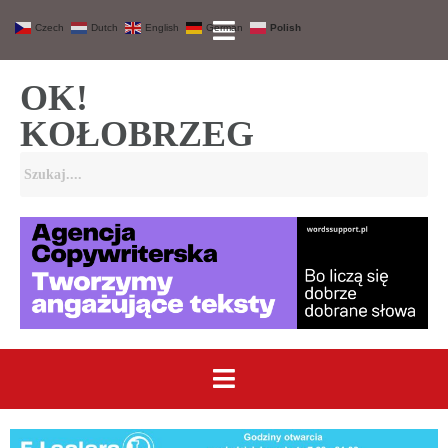
Czech
Dutch
English
German
Polish
OK!
KOŁOBRZEG