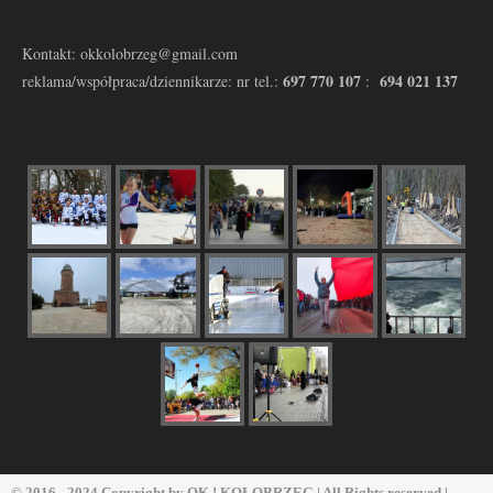
Kontakt: okkolobrzeg@gmail.com
697 770 107
694 021 137
reklama/współpraca/dziennikarze: nr tel.:
:
© 2016 - 2024 Copyright by
OK ! KOŁOBRZEG
| All Rights reserved |