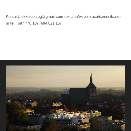
Kontakt: okkolobrzeg@gmail.com reklama/współpraca/dziennikarze:
nr tel.: 697 770 107: 694 021 137