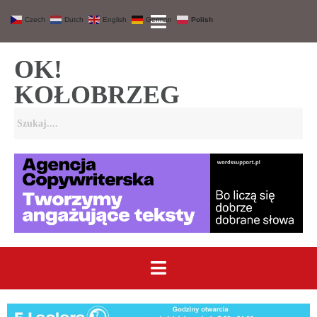
Czech
Dutch
English
German
Polish
OK!
KOŁOBRZEG