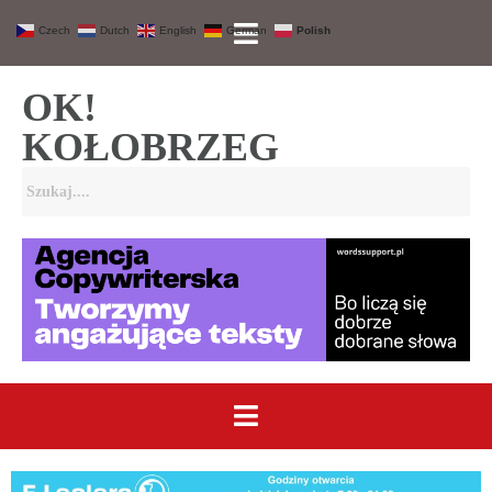
Czech
Dutch
English
German
Polish
OK!
KOŁOBRZEG