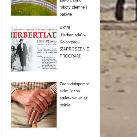
Zakończono
roboty ziemne i
palowe
XXVII
„Herbertiada” w
Kołobrzegu
(ZAPROSZENIE,
PROGRAM)
Zachodniopomor
skie: liczba
stulatków wciąż
rośnie