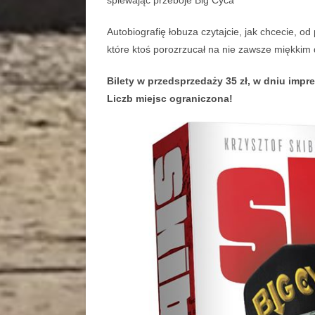
śpiewając przeboje Big Cyca
Autobiografię łobuza czytajcie, jak chcecie, od
które ktoś porozrzucał na nie zawsze miękkim 
Bilety w przedsprzedaży 35 zł, w dniu impre
Liczb miejsc ograniczona!