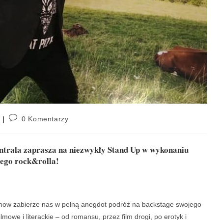
0 Komentarzy
Centrala zaprasza na niezwykły Stand Up w wykonaniu
iego rock&rolla!
how zabierze nas w pełną anegdot podróż na backstage swojego
ilmowe i literackie – od romansu, przez film drogi, po erotyk i