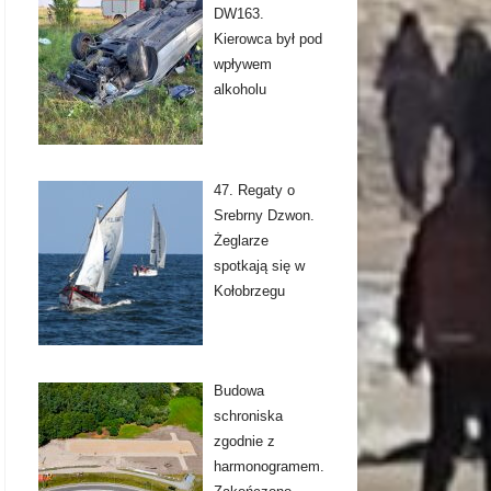
DW163.
Kierowca był pod
wpływem
alkoholu
47. Regaty o
Srebrny Dzwon.
Żeglarze
spotkają się w
Kołobrzegu
Budowa
schroniska
zgodnie z
harmonogramem.