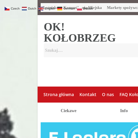
Lotnisko
Komunikacja Miejska
Markety spożywc
Czech
Dutch
English
German
Polish
OK!
KOŁOBRZEG
Strona główna
Kontakt
O nas
FAQ Koł
Ciekawe
Info