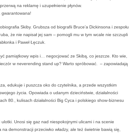
przerwą na reklamę i uzupełnienie płynów.
a gwarantowana!
biografia Skiby. Grubsza od biografii Bruce’a Dickinsona i zespołu
uba, że nie napisał jej sam – pomogli mu w tym wcale nie szczupli
abłonka i Paweł Łęczuk.
być pamiątkowy wpis i… negocjować ze Skibą, co jeszcze. Kto wie,
ieczór w neverending stand up? Warto spróbować. – zapowiadają
sza, edukuje i puszcza oko do czytelnika, a przede wszystkim
swojego życia. Opowiada o udanym dzieciństwie, działalności
atach 80., kulisach działalności Big Cyca i polskiego show-biznesu
i ulotki. Unosi się gaz nad niespokojnymi ulicami i na scenie
 na demonstracji przeciwko władzy, ale też świetnie bawią się,