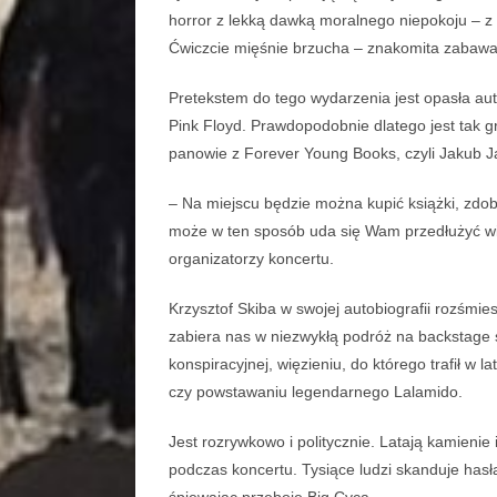
horror z lekką dawką moralnego niepokoju – z 
Ćwiczcie mięśnie brzucha – znakomita zabaw
Pretekstem do tego wydarzenia jest opasła auto
Pink Floyd. Prawdopodobnie dlatego jest tak gr
panowie z Forever Young Books, czyli Jakub J
– Na miejscu będzie można kupić książki, zdo
może w ten sposób uda się Wam przedłużyć w
organizatorzy koncertu.
Krzysztof Skiba w swojej autobiografii rozśmie
zabiera nas w niezwykłą podróż na backstage 
konspiracyjnej, więzieniu, do którego trafił w l
czy powstawaniu legendarnego Lalamido.
Jest rozrywkowo i politycznie. Latają kamienie 
podczas koncertu. Tysiące ludzi skanduje hasła