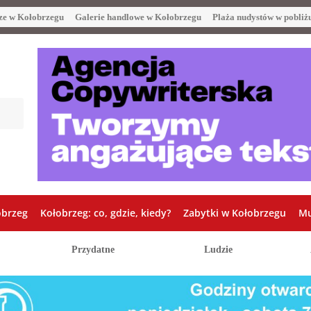
ze w Kołobrzegu
Galerie handlowe w Kołobrzegu
Plaża nudystów w pobliż
obrzeg
Kołobrzeg: co, gdzie, kiedy?
Zabytki w Kołobrzegu
Mu
Przydatne
Ludzie