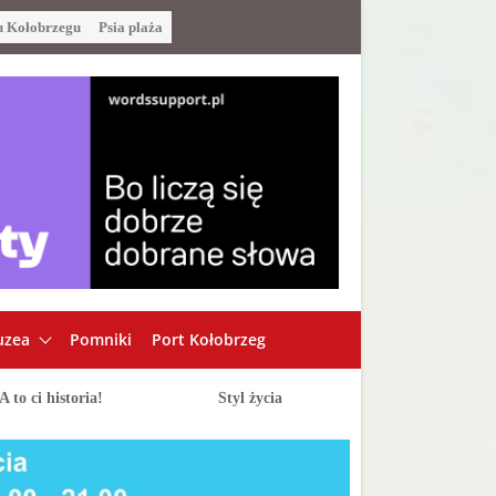
u Kołobrzegu
Psia plaża
zea
Pomniki
Port Kołobrzeg
A to ci historia!
Styl życia