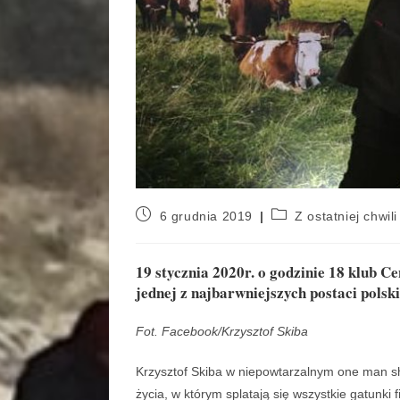
6 grudnia 2019
Z ostatniej chwili
19 stycznia 2020r. o godzinie 18 klub 
jednej z najbarwniejszych postaci polsk
Fot. Facebook/Krzysztof Skiba
Krzysztof Skiba w niepowtarzalnym one man s
życia, w którym splatają się wszystkie gatunki f