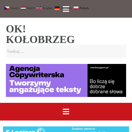
Czech
Dutch
English
German
Polish
OK!
KOŁOBRZEG