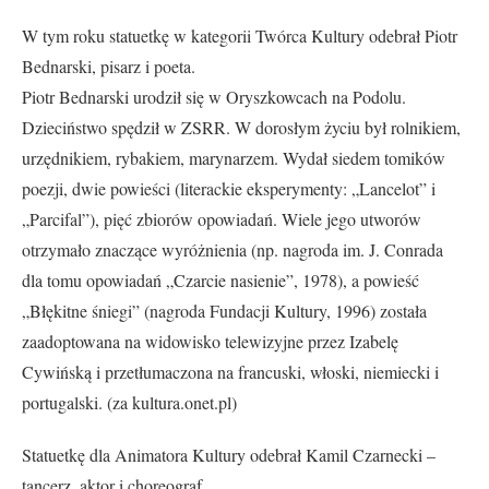
W tym roku statuetkę w kategorii Twórca Kultury odebrał Piotr
Bednarski, pisarz i poeta.
Piotr Bednarski urodził się w Oryszkowcach na Podolu.
Dzieciństwo spędził w ZSRR. W dorosłym życiu był rolnikiem,
urzędnikiem, rybakiem, marynarzem. Wydał siedem tomików
poezji, dwie powieści (literackie eksperymenty: „Lancelot” i
„Parcifal”), pięć zbiorów opowiadań. Wiele jego utworów
otrzymało znaczące wyróżnienia (np. nagroda im. J. Conrada
dla tomu opowiadań „Czarcie nasienie”, 1978), a powieść
„Błękitne śniegi” (nagroda Fundacji Kultury, 1996) została
zaadoptowana na widowisko telewizyjne przez Izabelę
Cywińską i przetłumaczona na francuski, włoski, niemiecki i
portugalski. (za kultura.onet.pl)
Statuetkę dla Animatora Kultury odebrał Kamil Czarnecki –
tancerz, aktor i choreograf.