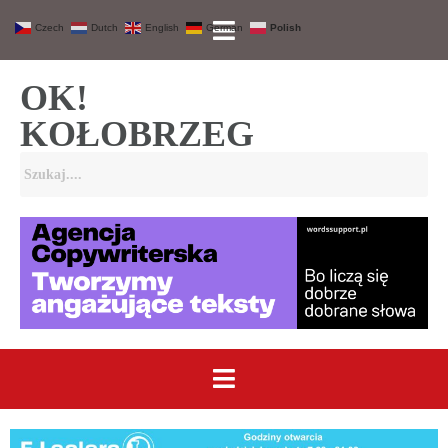
Czech
Dutch
English
German
Polish
OK!
KOŁOBRZEG