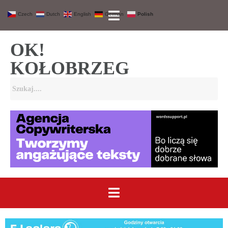
Czech
Dutch
English
German
Polish
OK!
KOŁOBRZEG