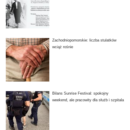
Zachodniopomorskie: liczba stulatków
wciąż rośnie
Bilans Sunrise Festival: spokojny
weekend, ale pracowity dla służb i szpitala