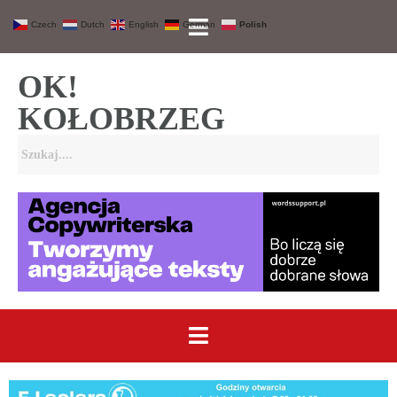
Czech
Dutch
English
German
Polish
OK!
KOŁOBRZEG