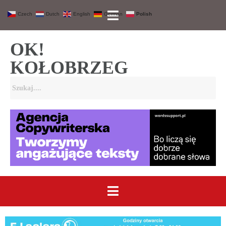
Czech
Dutch
English
German
Polish
OK!
KOŁOBRZEG