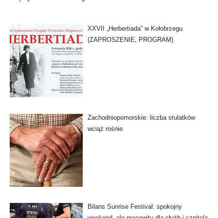
XXVII „Herbertiada” w Kołobrzegu
(ZAPROSZENIE, PROGRAM)
Zachodniopomorskie: liczba stulatków
wciąż rośnie
Bilans Sunrise Festival: spokojny
weekend, ale pracowity dla służb i szpitala