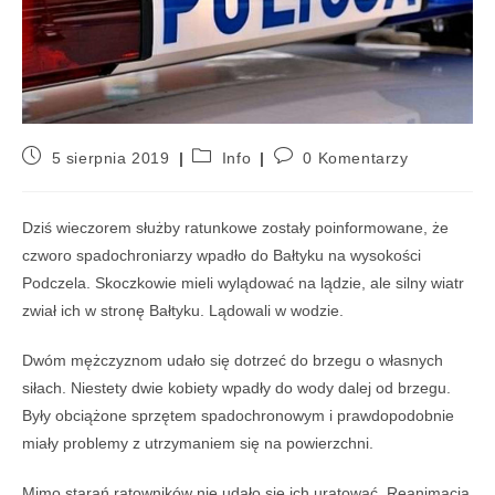
5 sierpnia 2019
Info
0 Komentarzy
Dziś wieczorem służby ratunkowe zostały poinformowane, że
czworo spadochroniarzy wpadło do Bałtyku na wysokości
Podczela. Skoczkowie mieli wylądować na lądzie, ale silny wiatr
zwiał ich w stronę Bałtyku. Lądowali w wodzie.
Dwóm mężczyznom udało się dotrzeć do brzegu o własnych
siłach. Niestety dwie kobiety wpadły do wody dalej od brzegu.
Były obciążone sprzętem spadochronowym i prawdopodobnie
miały problemy z utrzymaniem się na powierzchni.
Mimo starań ratowników nie udało się ich uratować. Reanimacja