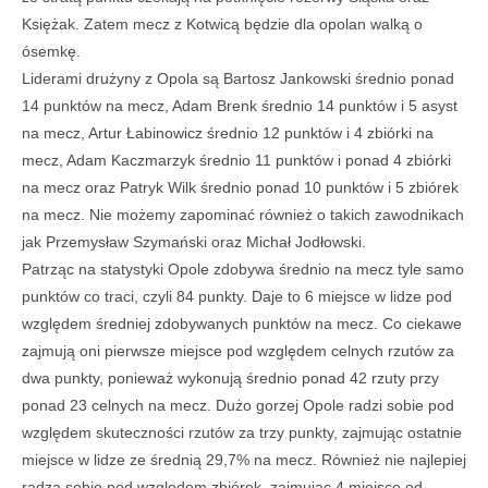
Księżak. Zatem mecz z Kotwicą będzie dla opolan walką o
ósemkę.
Liderami drużyny z Opola są Bartosz Jankowski średnio ponad
14 punktów na mecz, Adam Brenk średnio 14 punktów i 5 asyst
na mecz, Artur Łabinowicz średnio 12 punktów i 4 zbiórki na
mecz, Adam Kaczmarzyk średnio 11 punktów i ponad 4 zbiórki
na mecz oraz Patryk Wilk średnio ponad 10 punktów i 5 zbiórek
na mecz. Nie możemy zapominać również o takich zawodnikach
jak Przemysław Szymański oraz Michał Jodłowski.
Patrząc na statystyki Opole zdobywa średnio na mecz tyle samo
punktów co traci, czyli 84 punkty. Daje to 6 miejsce w lidze pod
względem średniej zdobywanych punktów na mecz. Co ciekawe
zajmują oni pierwsze miejsce pod względem celnych rzutów za
dwa punkty, ponieważ wykonują średnio ponad 42 rzuty przy
ponad 23 celnych na mecz. Dużo gorzej Opole radzi sobie pod
względem skuteczności rzutów za trzy punkty, zajmując ostatnie
miejsce w lidze ze średnią 29,7% na mecz. Również nie najlepiej
radzą sobie pod względem zbiórek, zajmując 4 miejsce od