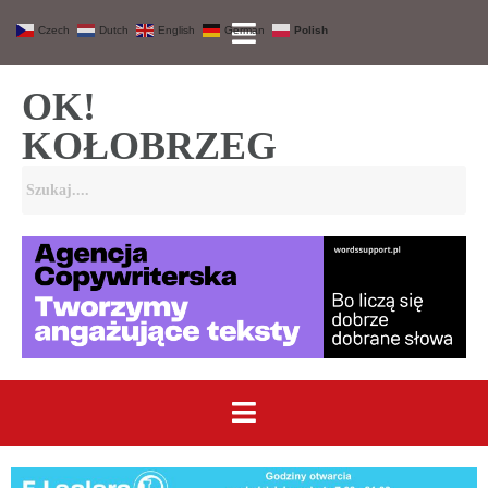
Czech
Dutch
English
German
Polish
OK!
KOŁOBRZEG