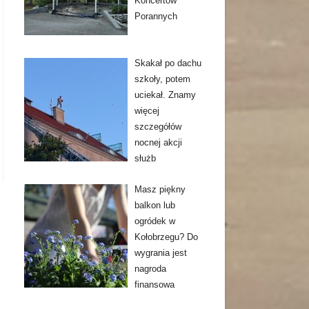
Koncertów
Porannych
Skakał po dachu
szkoły, potem
uciekał. Znamy
więcej
szczegółów
nocnej akcji
służb
Masz piękny
balkon lub
ogródek w
Kołobrzegu? Do
wygrania jest
nagroda
finansowa