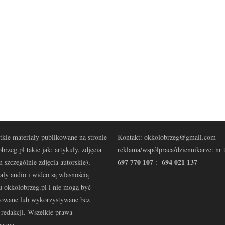
kie materiały publikowane na stronie
Kontakt: okkolobrzeg@gmail.com
brzeg.pl takie jak: artykuły, zdjęcia
reklama/współpraca/dziennikarze: nr t
697 770 107
694 021 137
 szczególnie zdjęcia autorskie),
:
ały audio i wideo są własnością
u okkolobrzeg.pl i nie mogą być
kowane lub wykorzystywane bez
redakcji. Wszelkie prawa
eżone.