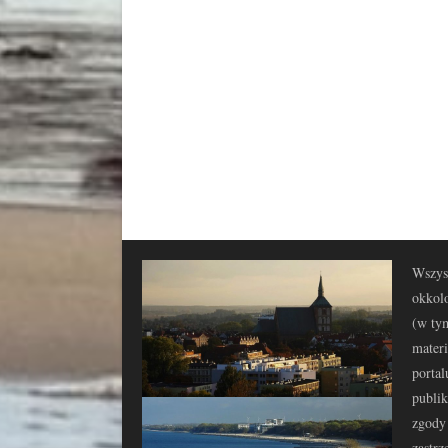
Wszyst
okkolo
(w tym
materi
portal
publi
zgody 
zastrz