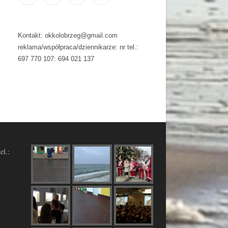
Kontakt: okkolobrzeg@gmail.com
reklama/współpraca/dziennikarze: nr tel.:
697 770 107: 694 021 137
el.: