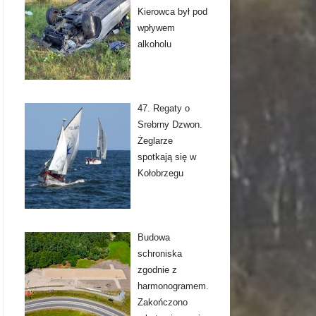
Kierowca był pod
wpływem
alkoholu
47. Regaty o
Srebrny Dzwon.
Żeglarze
spotkają się w
Kołobrzegu
Budowa
schroniska
zgodnie z
harmonogramem.
Zakończono