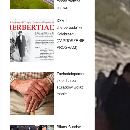
roboty ziemne i
palowe
XXVII
„Herbertiada” w
Kołobrzegu
(ZAPROSZENIE,
PROGRAM)
Zachodniopomor
skie: liczba
stulatków wciąż
rośnie
Bilans Sunrise