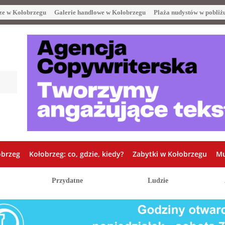
ze w Kołobrzegu
Galerie handlowe w Kołobrzegu
Plaża nudystów w pobliż
obrzeg
Kołobrzeg: co, gdzie, kiedy?
Zabytki w Kołobrzegu
Mu
Przydatne
Ludzie