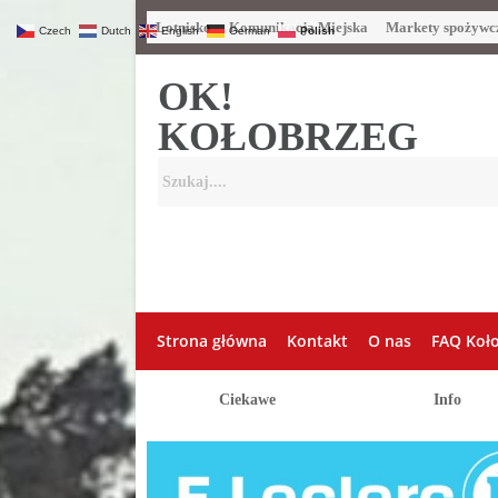
Lotnisko
Komunikacja Miejska
Markety spożywc
Czech
Dutch
English
German
Polish
OK!
KOŁOBRZEG
Strona główna
Kontakt
O nas
FAQ Koł
Ciekawe
Info