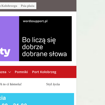
u Kołobrzegu
Psia plaża
zea
Pomniki
Port Kołobrzeg
A to ci historia!
Styl życia