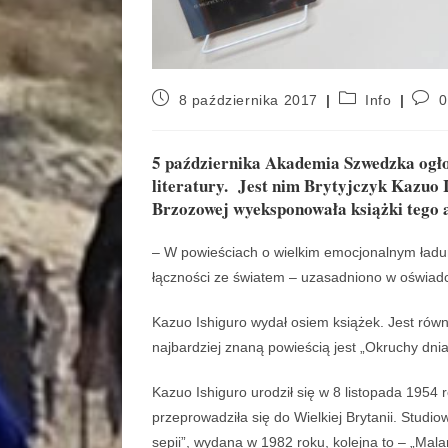
8 października 2017
Info
0
5 października Akademia Szwedzka ogło
literatury. Jest nim Brytyjczyk Kazuo I
Brzozowej wyeksponowała książki tego 
– W powieściach o wielkim emocjonalnym ładun
łączności ze światem – uzasadniono w oświad
Kazuo Ishiguro wydał osiem książek. Jest równ
najbardziej znaną powieścią jest „Okruchy dnia
Kazuo Ishiguro urodził się w 8 listopada 1954 
przeprowadziła się do Wielkiej Brytanii. Studio
sepii”, wydana w 1982 roku, kolejna to – „Mala