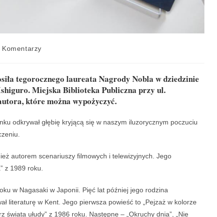
 Komentarzy
siła tegorocznego laureata Nagrody Nobla w dziedzinie
shiguro. Miejska Biblioteka Publiczna przy ul.
autora, które można wypożyczyć.
ku odkrywał głębię kryjącą się w naszym iluzorycznym poczuciu
czeniu.
ież autorem scenariuszy filmowych i telewizyjnych. Jego
” z 1989 roku.
roku w Nagasaki w Japonii. Pięć lat później jego rodzina
wał literaturę w Kent. Jego pierwsza powieść to „Pejzaż w kolorze
rz świata ułudy” z 1986 roku. Następne – „Okruchy dnia”, „Nie