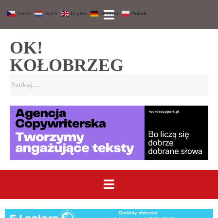
Czech
Dutch
English
German
Polish
OK!
KOŁOBRZEG