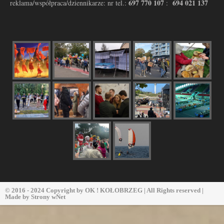
697 770 107
694 021 137
reklama/współpraca/dziennikarze: nr tel.:
:
© 2016 - 2024 Copyright by
OK ! KOŁOBRZEG
| All Rights reserved |
Made by
Strony wNet