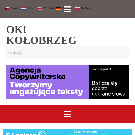
Czech
Dutch
English
German
Polish
OK!
KOŁOBRZEG