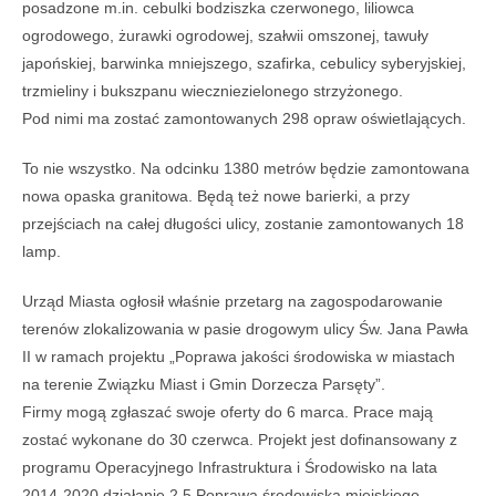
posadzone m.in. cebulki bodziszka czerwonego, liliowca
ogrodowego, żurawki ogrodowej, szałwii omszonej, tawuły
japońskiej, barwinka mniejszego, szafirka, cebulicy syberyjskiej,
trzmieliny i bukszpanu wieczniezielonego strzyżonego.
Pod nimi ma zostać zamontowanych 298 opraw oświetlających.
To nie wszystko. Na odcinku 1380 metrów będzie zamontowana
nowa opaska granitowa. Będą też nowe barierki, a przy
przejściach na całej długości ulicy, zostanie zamontowanych 18
lamp.
Urząd Miasta ogłosił właśnie przetarg na zagospodarowanie
terenów zlokalizowania w pasie drogowym ulicy Św. Jana Pawła
II w ramach projektu „Poprawa jakości środowiska w miastach
na terenie Związku Miast i Gmin Dorzecza Parsęty”.
Firmy mogą zgłaszać swoje oferty do 6 marca. Prace mają
zostać wykonane do 30 czerwca. Projekt jest dofinansowany z
programu Operacyjnego Infrastruktura i Środowisko na lata
2014-2020 działanie 2,5 Poprawa środowiska miejskiego.