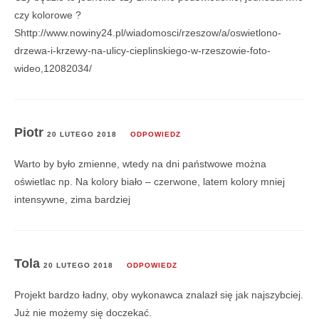
czy kolorowe ?
Shttp://www.nowiny24.pl/wiadomosci/rzeszow/a/oswietlono-
drzewa-i-krzewy-na-ulicy-cieplinskiego-w-rzeszowie-foto-
wideo,12082034/
Piotr
20 LUTEGO 2018
ODPOWIEDZ
Warto by było zmienne, wtedy na dni państwowe można
oświetlac np. Na kolory biało – czerwone, latem kolory mniej
intensywne, zima bardziej
Tola
20 LUTEGO 2018
ODPOWIEDZ
Projekt bardzo ładny, oby wykonawca znalazł się jak najszybciej.
Już nie możemy się doczekać.