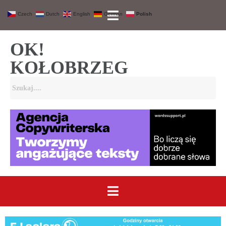
Czech
Dutch
English
German
Polish
OK!
KOŁOBRZEG