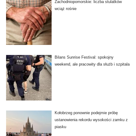
Zachodniopomorskie: liczba stulatków
wciąż rośnie
Bilans Sunrise Festival: spokojny
weekend, ale pracowity dla służb i szpitala
Kołobrzeg ponownie podejmie próbę
ustanowienia rekordu wysokości zamku z
piasku