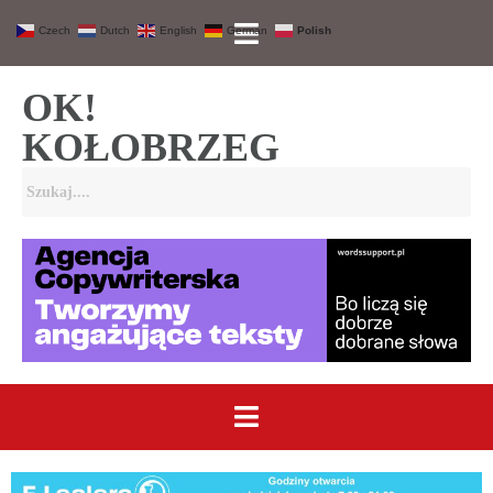
Czech
Dutch
English
German
Polish
OK!
KOŁOBRZEG