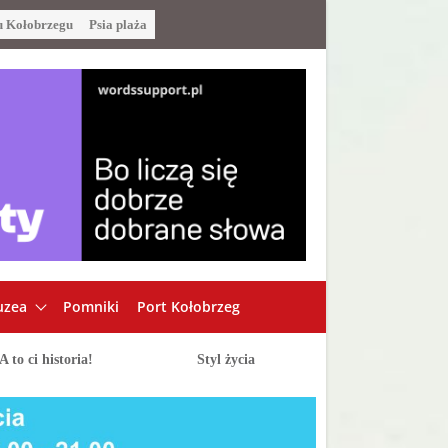
u Kołobrzegu
Psia plaża
zea
Pomniki
Port Kołobrzeg
A to ci historia!
Styl życia