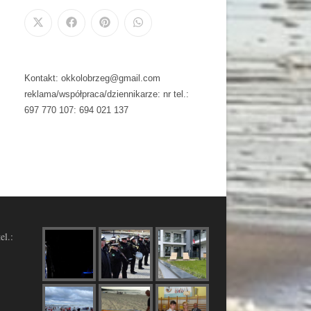
Kontakt: okkolobrzeg@gmail.com
reklama/współpraca/dziennikarze: nr tel.:
697 770 107: 694 021 137
el.: