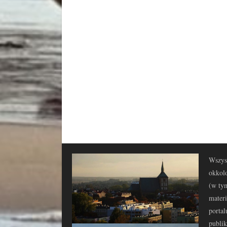
Wszyst
okkolo
(w tym
materi
portal
publi