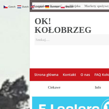
Lotnisko
Komunikacja Miejska
Markety spożywc
Czech
Dutch
English
German
Polish
OK!
KOŁOBRZEG
Strona główna
Kontakt
O nas
FAQ Koł
Ciekawe
Info