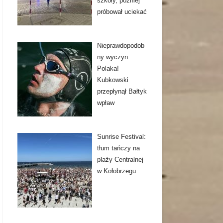
szkoły, później
próbował uciekać
Nieprawdopodob
ny wyczyn
Polaka!
Kubkowski
przepłynął Bałtyk
wpław
Sunrise Festival:
tłum tańczy na
plaży Centralnej
w Kołobrzegu