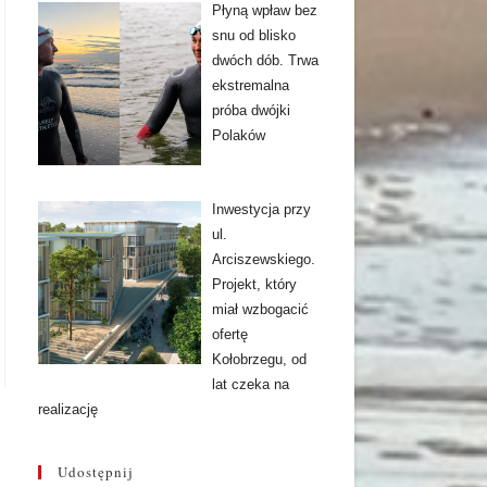
Płyną wpław bez
snu od blisko
dwóch dób. Trwa
ekstremalna
próba dwójki
Polaków
Inwestycja przy
ul.
Arciszewskiego.
Projekt, który
miał wzbogacić
ofertę
Kołobrzegu, od
lat czeka na
realizację
Udostępnij