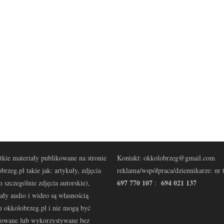
kie materiały publikowane na stronie
Kontakt: okkolobrzeg@gmail.com
brzeg.pl takie jak: artykuły, zdjęcia
reklama/współpraca/dziennikarze: nr t
697 770 107
694 021 137
 szczególnie zdjęcia autorskie),
:
ały audio i wideo są własnością
u okkolobrzeg.pl i nie mogą być
kowane lub wykorzystywane bez