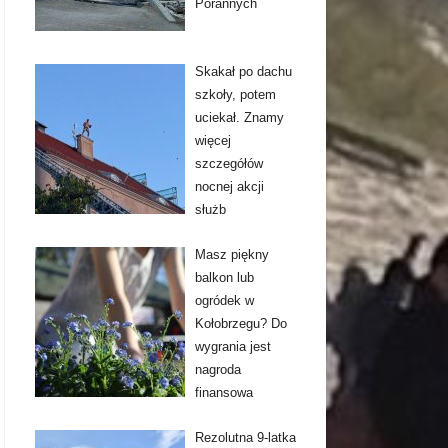
Porannych
Skakał po dachu
szkoły, potem
uciekał. Znamy
więcej
szczegółów
nocnej akcji
służb
Masz piękny
balkon lub
ogródek w
Kołobrzegu? Do
wygrania jest
nagroda
finansowa
Rezolutna 9-latka