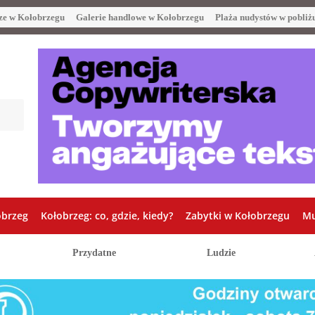
ze w Kołobrzegu
Galerie handlowe w Kołobrzegu
Plaża nudystów w pobliż
obrzeg
Kołobrzeg: co, gdzie, kiedy?
Zabytki w Kołobrzegu
Mu
Przydatne
Ludzie