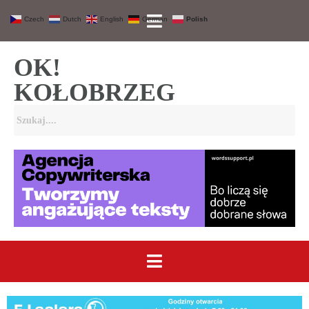
Czech
Dutch
English
German
Polish
OK!
KOŁOBRZEG