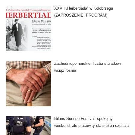
XXVII „Herbertiada” w Kołobrzegu
(ZAPROSZENIE, PROGRAM)
Zachodniopomorskie: liczba stulatków
wciąż rośnie
Bilans Sunrise Festival: spokojny
weekend, ale pracowity dla służb i szpitala