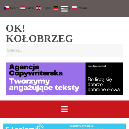
Czech
Dutch
English
German
Polish
OK!
KOŁOBRZEG