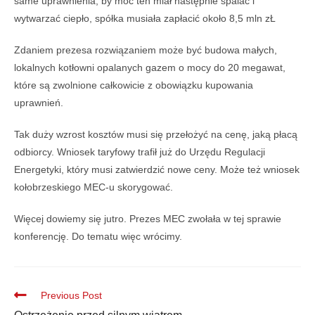
same uprawnienia, by móc ten miał następnie spalać i
wytwarzać ciepło, spółka musiała zapłacić około 8,5 mln zŁ
Zdaniem prezesa rozwiązaniem może być budowa małych,
lokalnych kotłowni opalanych gazem o mocy do 20 megawat,
które są zwolnione całkowicie z obowiązku kupowania
uprawnień.
Tak duży wzrost kosztów musi się przełożyć na cenę, jaką płacą
odbiorcy. Wniosek taryfowy trafił już do Urzędu Regulacji
Energetyki, który musi zatwierdzić nowe ceny. Może też wniosek
kołobrzeskiego MEC-u skorygować.
Więcej dowiemy się jutro. Prezes MEC zwołała w tej sprawie
konferencję. Do tematu więc wrócimy.
Previous Post