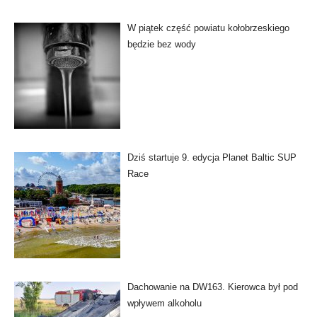
W piątek część powiatu kołobrzeskiego
będzie bez wody
Dziś startuje 9. edycja Planet Baltic SUP
Race
Dachowanie na DW163. Kierowca był pod
wpływem alkoholu