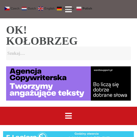
Czech
Dutch
English
German
Polish
OK!
KOŁOBRZEG