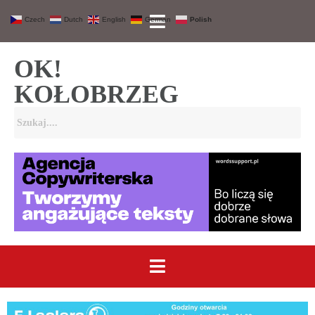
Czech
Dutch
English
German
Polish
OK!
KOŁOBRZEG