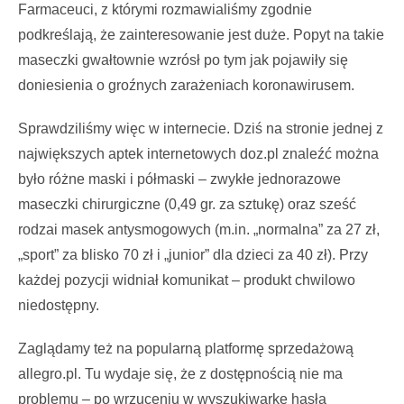
Farmaceuci, z którymi rozmawialiśmy zgodnie
podkreślają, że zainteresowanie jest duże. Popyt na takie
maseczki gwałtownie wzrósł po tym jak pojawiły się
doniesienia o groźnych zarażeniach koronawirusem.
Sprawdziliśmy więc w internecie. Dziś na stronie jednej z
największych aptek internetowych doz.pl znaleźć można
było różne maski i półmaski – zwykłe jednorazowe
maseczki chirurgiczne (0,49 gr. za sztukę) oraz sześć
rodzai masek antysmogowych (m.in. „normalna” za 27 zł,
„sport” za blisko 70 zł i „junior” dla dzieci za 40 zł). Przy
każdej pozycji widniał komunikat – produkt chwilowo
niedostępny.
Zaglądamy też na popularną platformę sprzedażową
allegro.pl. Tu wydaje się, że z dostępnością nie ma
problemu – po wrzuceniu w wyszukiwarkę hasła