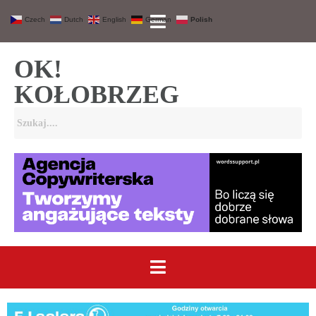
Czech
Dutch
English
German
Polish
OK!
KOŁOBRZEG