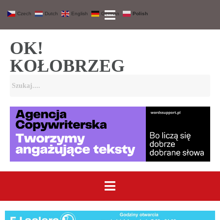
Czech
Dutch
English
German
Polish
OK!
KOŁOBRZEG