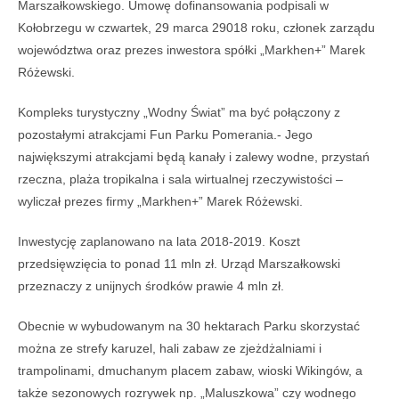
Marszałkowskiego. Umowę dofinansowania podpisali w
Kołobrzegu w czwartek, 29 marca 29018 roku, członek zarządu
województwa oraz prezes inwestora spółki „Markhen+” Marek
Różewski.
Kompleks turystyczny „Wodny Świat” ma być połączony z
pozostałymi atrakcjami Fun Parku Pomerania.- Jego
największymi atrakcjami będą kanały i zalewy wodne, przystań
rzeczna, plaża tropikalna i sala wirtualnej rzeczywistości –
wyliczał prezes firmy „Markhen+” Marek Różewski.
Inwestycję zaplanowano na lata 2018-2019. Koszt
przedsięwzięcia to ponad 11 mln zł. Urząd Marszałkowski
przeznaczy z unijnych środków prawie 4 mln zł.
Obecnie w wybudowanym na 30 hektarach Parku skorzystać
można ze strefy karuzel, hali zabaw ze zjeżdżalniami i
trampolinami, dmuchanym placem zabaw, wioski Wikingów, a
także sezonowych rozrywek np. „Maluszkowa” czy wodnego