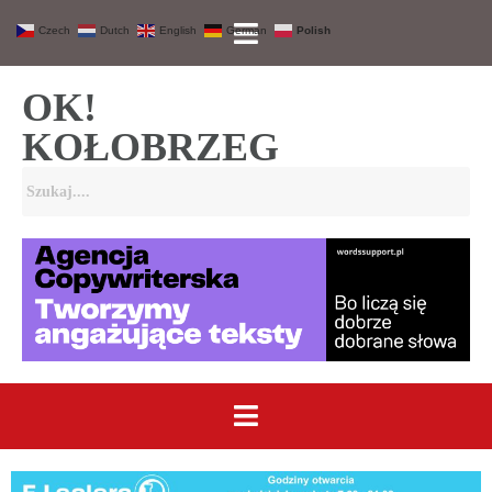
Czech
Dutch
English
German
Polish
OK!
KOŁOBRZEG