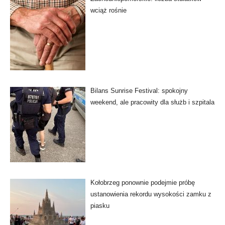
wciąż rośnie
Bilans Sunrise Festival: spokojny
weekend, ale pracowity dla służb i szpitala
Kołobrzeg ponownie podejmie próbę
ustanowienia rekordu wysokości zamku z
piasku