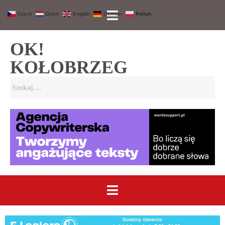
Czech
Dutch
English
German
Polish
OK!
KOŁOBRZEG