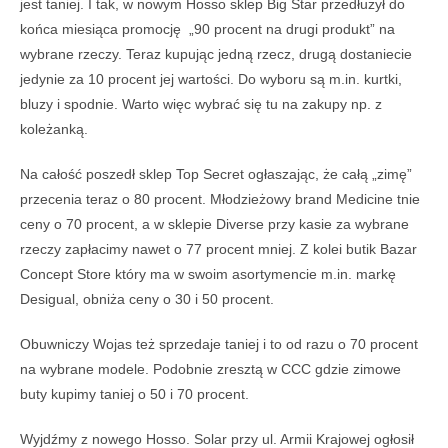
jest taniej. I tak, w nowym Hosso sklep Big Star przedłużył do
końca miesiąca promocję „90 procent na drugi produkt” na
wybrane rzeczy. Teraz kupując jedną rzecz, drugą dostaniecie
jedynie za 10 procent jej wartości. Do wyboru są m.in. kurtki,
bluzy i spodnie. Warto więc wybrać się tu na zakupy np. z
koleżanką.
Na całość poszedł sklep Top Secret ogłaszając, że całą „zimę”
przecenia teraz o 80 procent. Młodzieżowy brand Medicine tnie
ceny o 70 procent, a w sklepie Diverse przy kasie za wybrane
rzeczy zapłacimy nawet o 77 procent mniej. Z kolei butik Bazar
Concept Store który ma w swoim asortymencie m.in. markę
Desigual, obniża ceny o 30 i 50 procent.
Obuwniczy Wojas też sprzedaje taniej i to od razu o 70 procent
na wybrane modele. Podobnie zresztą w CCC gdzie zimowe
buty kupimy taniej o 50 i 70 procent.
Wyjdźmy z nowego Hosso. Solar przy ul. Armii Krajowej ogłosił