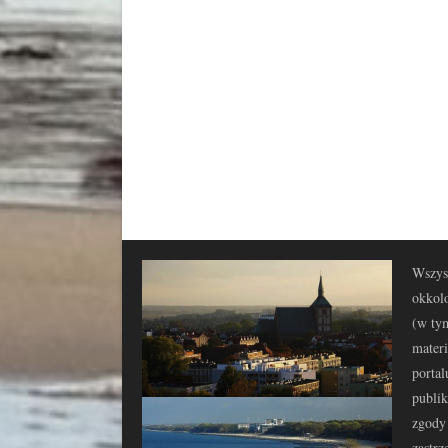
Wszyst
okkolo
(w tym
materi
portal
publi
zgody 
zastrz