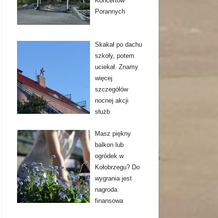
Koncertów
Porannych
Skakał po dachu
szkoły, potem
uciekał. Znamy
więcej
szczegółów
nocnej akcji
służb
Masz piękny
balkon lub
ogródek w
Kołobrzegu? Do
wygrania jest
nagroda
finansowa