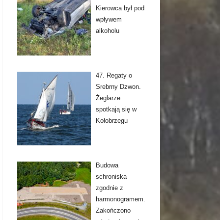
Kierowca był pod
wpływem
alkoholu
47. Regaty o
Srebrny Dzwon.
Żeglarze
spotkają się w
Kołobrzegu
Budowa
schroniska
zgodnie z
harmonogramem.
Zakończono