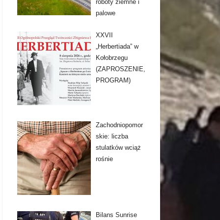
roboty ziemne i
palowe
XXVII
„Herbertiada” w
Kołobrzegu
(ZAPROSZENIE,
PROGRAM)
Zachodniopomor
skie: liczba
stulatków wciąż
rośnie
Bilans Sunrise