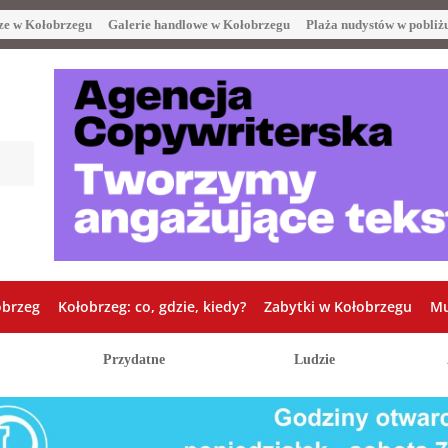
ze w Kołobrzegu
Galerie handlowe w Kołobrzegu
Plaża nudystów w pobliż
obrzeg
Kołobrzeg: co, gdzie, kiedy?
Zabytki w Kołobrzegu
Mu
Przydatne
Ludzie