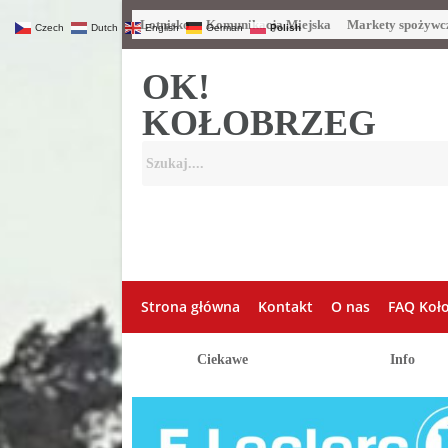
Lotnisko
Komunikacja Miejska
Markety spożywc
Czech
Dutch
English
German
Polish
OK!
KOŁOBRZEG
Strona główna
Kontakt
O nas
FAQ Koł
Ciekawe
Info