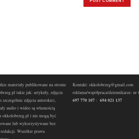
kie materiały publikowane na stronie
Kontakt: okkolobrzeg@gmail.com
brzeg.pl takie jak: artykuły, zdjęcia
reklama/współpraca/dziennikarze: nr t
697 770 107
694 021 137
 szczególnie zdjęcia autorskie),
:
ały audio i wideo są własnością
u okkolobrzeg.pl i nie mogą być
kowane lub wykorzystywane bez
redakcji. Wszelkie prawa
eżone.