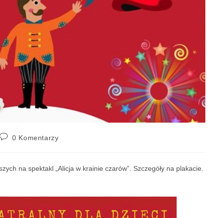
0 Komentarzy
zych na spektakl „Alicja w krainie czarów”. Szczegóły na plakacie.