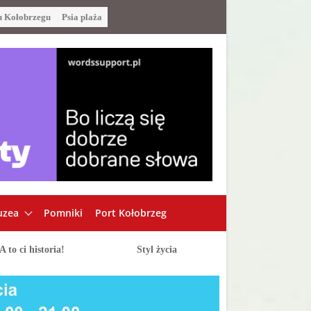
u Kołobrzegu
Psia plaża
zea
Pomniki
Port Kołobrzeg
A to ci historia!
Styl życia