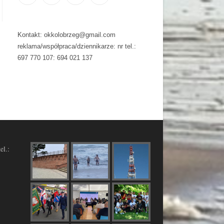
Kontakt: okkolobrzeg@gmail.com
reklama/współpraca/dziennikarze: nr tel.:
697 770 107: 694 021 137
el.: