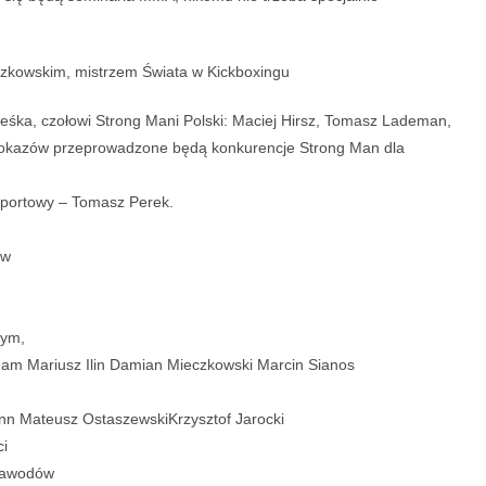
zkowskim, mistrzem Świata w Kickboxingu
ześka, czołowi Strong Mani Polski: Maciej Hirsz, Tomasz Lademan,
 pokazów przeprowadzone będą konkurencje Strong Man dla
sportowy – Tomasz Perek.
ów
nym,
am Mariusz Ilin Damian Mieczkowski Marcin Sianos
nn Mateusz OstaszewskiKrzysztof Jarocki
ci
 zawodów