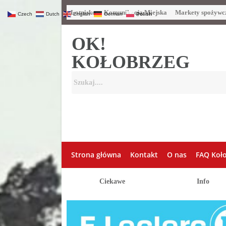
Lotnisko
Komunikacja Miejska
Markety spożywc
Czech
Dutch
English
German
Polish
OK!
KOŁOBRZEG
Strona główna
Kontakt
O nas
FAQ Koł
Ciekawe
Info