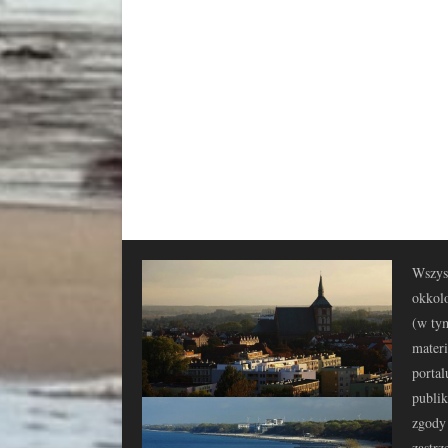
Wszyst
okkolo
(w tym
materi
portal
publi
zgody 
zastrz