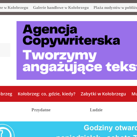
ze w Kołobrzegu
Galerie handlowe w Kołobrzegu
Plaża nudystów w pobliż
obrzeg
Kołobrzeg: co, gdzie, kiedy?
Zabytki w Kołobrzegu
Mu
Przydatne
Ludzie