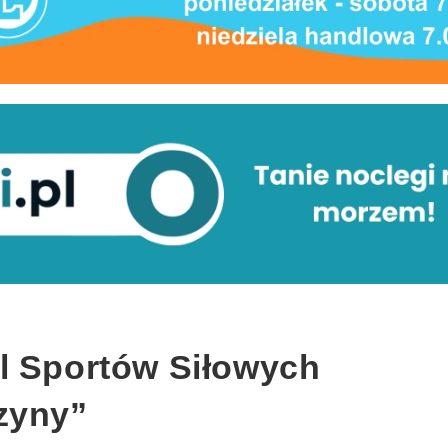
l Sportów Siłowych
zyny”