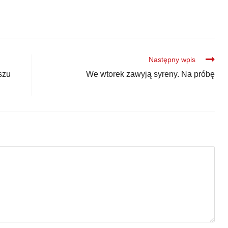
Następny wpis
szu
We wtorek zawyją syreny. Na próbę