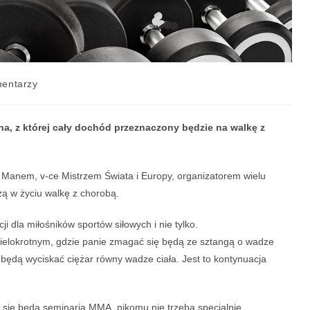
entarzy
na, z której cały dochód przeznaczony będzie na walkę z
 Manem, v-ce Mistrzem Świata i Europy, organizatorem wielu
zą w życiu walkę z chorobą.
i dla miłośników sportów siłowych i nie tylko.
 wielokrotnym, gdzie panie zmagać się będą ze sztangą o wadze
będą wyciskać ciężar równy wadze ciała. Jest to kontynuacja
 się będą
seminaria MMA, nikomu nie trzeba specjalnie