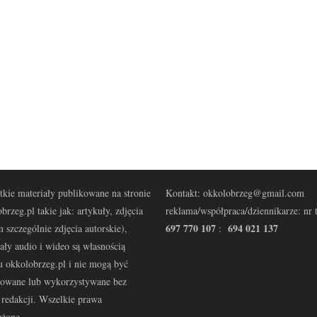
kie materiały publikowane na stronie
Kontakt: okkolobrzeg@gmail.com
brzeg.pl takie jak: artykuły, zdjęcia
reklama/współpraca/dziennikarze: nr t
697 770 107
694 021 137
 szczególnie zdjęcia autorskie),
:
ały audio i wideo są własnością
u okkolobrzeg.pl i nie mogą być
kowane lub wykorzystywane bez
redakcji. Wszelkie prawa
eżone.