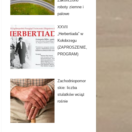
Zakończono
roboty ziemne i
palowe
XXVII
„Herbertiada” w
Kołobrzegu
(ZAPROSZENIE,
PROGRAM)
Zachodniopomor
skie: liczba
stulatków wciąż
rośnie