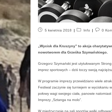
5 kwietnia 2018
Info
0 Kom
„Wycisk dla Kruszyny” to akcja charytatyw
nowotworem dla Grześka Szymańskiego.
Grzegorz Szymański jest utytułowanym Strong
imprez sportowych – dziś toczy swoją najciężs
W programie imprezy przewidziano wiele atrakcj
Festiwal zaczynie się turniejem w wyciskaniu
połowy wagi swojego ciała, panowie natomiast 
Imprezy „Sztanga na molo”.
W międzyczasie na sali sportów walki odbywać