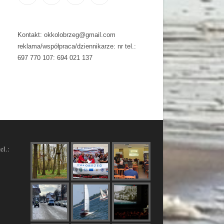
Kontakt: okkolobrzeg@gmail.com
reklama/współpraca/dziennikarze: nr tel.:
697 770 107: 694 021 137
el.: