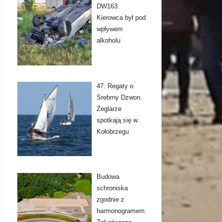
DW163.
Kierowca był pod
wpływem
alkoholu
47. Regaty o
Srebrny Dzwon.
Żeglarze
spotkają się w
Kołobrzegu
Budowa
schroniska
zgodnie z
harmonogramem.