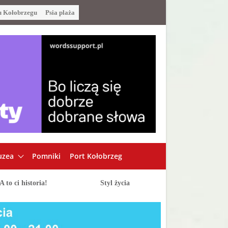
u Kołobrzegu
Psia plaża
zea
Pomniki
Port Kołobrzeg
A to ci historia!
Styl życia