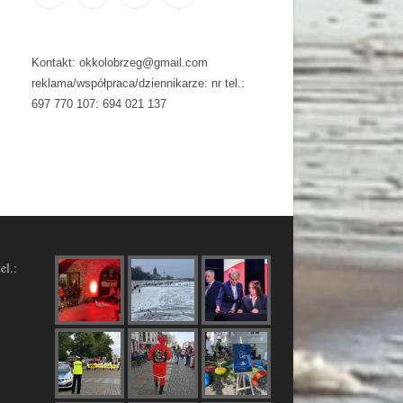
Kontakt: okkolobrzeg@gmail.com
reklama/współpraca/dziennikarze: nr tel.:
697 770 107: 694 021 137
el.: