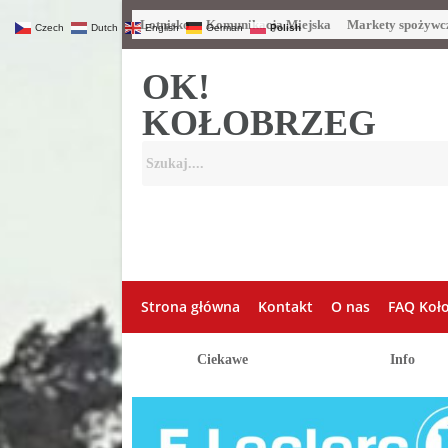
Lotnisko
Komunikacja Miejska
Markety spożywc
Czech
Dutch
English
German
Polish
OK!
KOŁOBRZEG
Strona główna
Kontakt
O nas
FAQ Koł
Ciekawe
Info