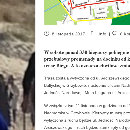
8 listopada 2017
Info
0 Ko
W sobotę ponad 330 biegaczy pobiegnie
przebudowy promenady na docinku od k
trasę Biegu. A to oznacza chwilowe zmi
Trasa została wytyczona od ul. Arciszewskiego
Bałtyckiej w Grzybowie, następnie ulicami Na
Jedności Narodowej . Meta biegu na ul. Arcisz
W związku z tym 11 listopada w godzinach od 1
Nadmorska w Grzybowie. Kierowcy muszą przygo
wyłączona z ruchu będzie ul. Jedności Narodowe
Arciszewskiego – ruch będzie zamknięty od go