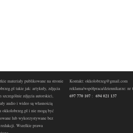
kie materiały publikowane na stronie
Kontakt: okkolobrzeg@gmail.com
brzeg.pl takie jak: artykuły, zdjęcia
reklama/współpraca/dziennikarze: nr t
697 770 107
694 021 137
 szczególnie zdjęcia autorskie),
:
ały audio i wideo są własnością
u okkolobrzeg.pl i nie mogą być
kowane lub wykorzystywane bez
redakcji. Wszelkie prawa
eżone.