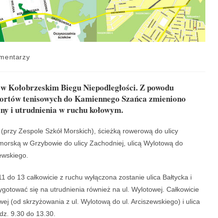
mentarzy
 w Kołobrzeskim Biegu Niepodległości. Z powodu
ortów tenisowych do Kamiennego Szańca zmieniono
any i utrudnienia w ruchu kołowym.
 (przy Zespole Szkół Morskich), ścieżką rowerową do ulicy
dmorską w Grzybowie do ulicy Zachodniej, ulicą Wylotową do
ewskiego.
1 do 13 całkowicie z ruchu wyłączona zostanie ulica Bałtycka i
tować się na utrudnienia również na ul. Wylotowej. Całkowicie
j (od skrzyżowania z ul. Wylotową do ul. Arciszewskiego) i ulica
dz. 9.30 do 13.30.