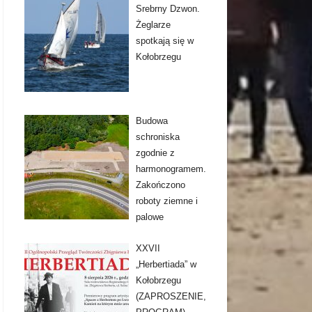
Srebrny Dzwon.
Żeglarze
spotkają się w
Kołobrzegu
Budowa
schroniska
zgodnie z
harmonogramem.
Zakończono
roboty ziemne i
palowe
XXVII
„Herbertiada” w
Kołobrzegu
(ZAPROSZENIE,