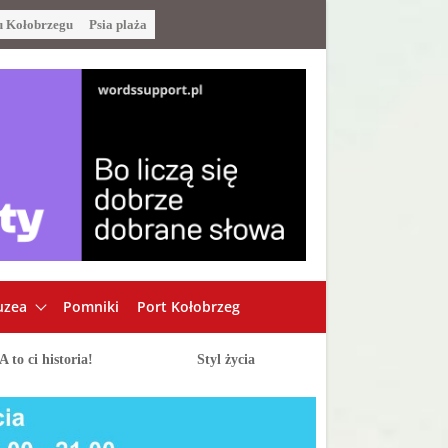
u Kołobrzegu
Psia plaża
zea
Pomniki
Port Kołobrzeg
A to ci historia!
Styl życia