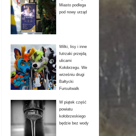
Miasto podlega
pod nowy urząd
Wilki, lisy i inne
futrzaki przejdą
ulicami
Kołobrzegu. We
wrześniu drugi
Bałtycki
Fursuitwalk
W piątek część
powiatu
kołobrzeskiego
będzie bez wody