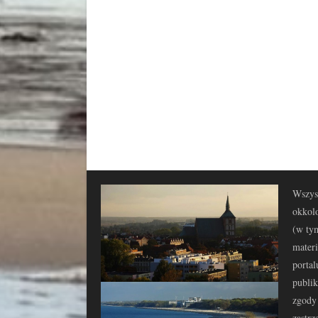
Wszyst
okkolo
(w tym
materi
portal
publi
zgody 
zastrz