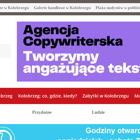
ze w Kołobrzegu
Galerie handlowe w Kołobrzegu
Plaża nudystów w pobliż
obrzeg
Kołobrzeg: co, gdzie, kiedy?
Zabytki w Kołobrzegu
Mu
Przydatne
Ludzie