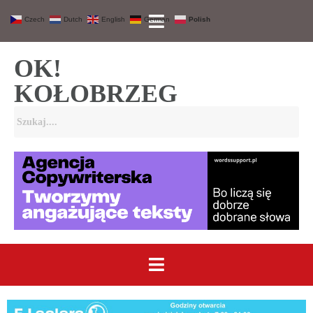
Czech
Dutch
English
German
Polish
OK!
KOŁOBRZEG