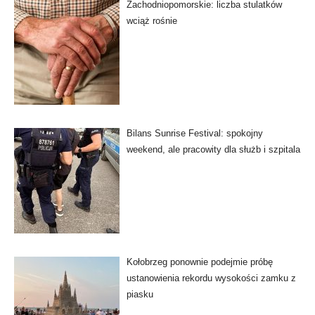
Zachodniopomorskie: liczba stulatków
wciąż rośnie
Bilans Sunrise Festival: spokojny
weekend, ale pracowity dla służb i szpitala
Kołobrzeg ponownie podejmie próbę
ustanowienia rekordu wysokości zamku z
piasku