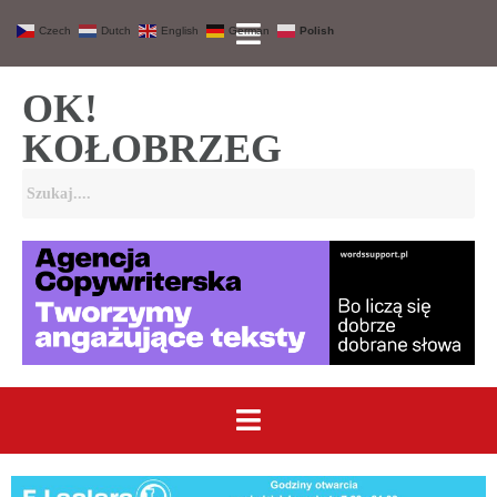
Czech
Dutch
English
German
Polish
OK!
KOŁOBRZEG