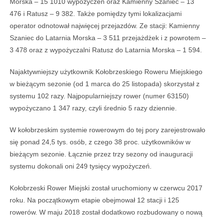
Morska – 15 1010 wypożyczeń oraz Kamienny Szaniec – 13
476 i Ratusz – 9 382. Także pomiędzy tymi lokalizacjami
operator odnotował najwięcej przejazdów. Ze stacji: Kamienny
Szaniec do Latarnia Morska – 3 511 przejażdżek i z powrotem –
3 478 oraz z wypożyczalni Ratusz do Latarnia Morska – 1 594.
Najaktywniejszy użytkownik Kołobrzeskiego Roweru Miejskiego
w bieżącym sezonie (od 1 marca do 25 listopada) skorzystał z
systemu 102 razy. Najpopularniejszy rower (numer 63150)
wypożyczano 1 347 razy, czyli średnio 5 razy dziennie.
W kołobrzeskim systemie rowerowym do tej pory zarejestrowało
się ponad 24,5 tys. osób, z czego 38 proc. użytkowników w
bieżącym sezonie. Łącznie przez trzy sezony od inauguracji
systemu dokonali oni 249 tysięcy wypożyczeń.
Kołobrzeski Rower Miejski został uruchomiony w czerwcu 2017
roku. Na początkowym etapie obejmował 12 stacji i 125
rowerów. W maju 2018 został dodatkowo rozbudowany o nową