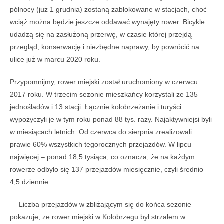
północy (już 1 grudnia) zostaną zablokowane w stacjach, choć
wciąż można będzie jeszcze oddawać wynajęty rower. Bicykle
udadzą się na zasłużoną przerwę, w czasie której przejdą
przegląd, konserwację i niezbędne naprawy, by powrócić na
ulice już w marcu 2020 roku.
Przypomnijmy, rower miejski został uruchomiony w czerwcu
2017 roku. W trzecim sezonie mieszkańcy korzystali ze 135
jednośladów i 13 stacji. Łącznie kołobrzeżanie i turyści
wypożyczyli je w tym roku ponad 88 tys. razy. Najaktywniejsi byli
w miesiącach letnich. Od czerwca do sierpnia zrealizowali
prawie 60% wszystkich tegorocznych przejazdów. W lipcu
najwięcej – ponad 18,5 tysiąca, co oznacza, że na każdym
rowerze odbyło się 137 przejazdów miesięcznie, czyli średnio
4,5 dziennie.
— Liczba przejazdów w zbliżającym się do końca sezonie
pokazuje, ze rower miejski w Kołobrzegu był strzałem w