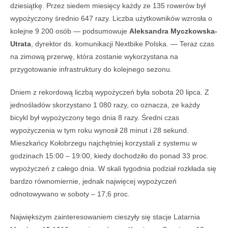
dziesiątkę. Przez siedem miesięcy każdy ze 135 rowerów był
wypożyczony średnio 647 razy. Liczba użytkowników wzrosła o
kolejne 9 200 osób — podsumowuje
Aleksandra Myczkowska-
Utrata
, dyrektor ds. komunikacji Nextbike Polska. — Teraz czas
na zimową przerwę, która zostanie wykorzystana na
przygotowanie infrastruktury do kolejnego sezonu.
Dniem z rekordową liczbą wypożyczeń była sobota 20 lipca. Z
jednośladów skorzystano 1 080 razy, co oznacza, ze każdy
bicykl był wypożyczony tego dnia 8 razy. Średni czas
wypożyczenia w tym roku wynosił 28 minut i 28 sekund.
Mieszkańcy Kołobrzegu najchętniej korzystali z systemu w
godzinach 15:00 – 19:00, kiedy dochodziło do ponad 33 proc.
wypożyczeń z całego dnia. W skali tygodnia podział rozkłada się
bardzo równomiernie, jednak najwięcej wypożyczeń
odnotowywano w soboty – 17,6 proc.
Największym zainteresowaniem cieszyły się stacje Latarnia