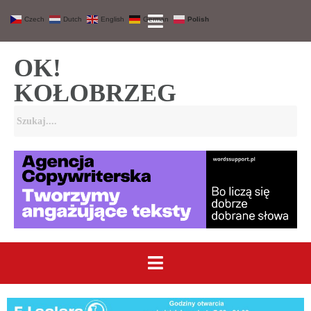
Czech
Dutch
English
German
Polish
OK!
KOŁOBRZEG