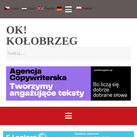
Czech
Dutch
English
German
Polish
OK!
KOŁOBRZEG