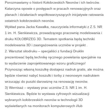
Porozmawiamy o historii Kołobrzeskich Neonów i ich twórców.
Katarzyna opowie o postępach w pracach renowacyjnych oraz
planach i działaniach współtowarzyszących inicjatywie ratowania
ostatnich kołobrzeskich neonów.
Wykład pana Jacka Kawałka, nauczyciela informatyki z Z.S. NR
1 im. H. Sienkiewicza, prowadzącego pracownię modelowania i
druku KOŁOBRZEG 3D. Tematem spotkania będą techniki
modelowania 3D i zaangażowania uczniów w projekt .
2. Warsztat sitodruku – specjaliści z fundacji Druklin
prezentować będą technikę ręcznego powielania specjalnie na
to wydarzenie zaprojektowanego wzoru graficznego!
Przynosząc własną koszulkę dostajesz nadruk gratis, ale można
będzie również nabyć koszulki i torby z neonowym nadrukiem
wrzucając do puszki darowiznę na renowację neonów.
3) Wernisaż – wystawy prac uczniów Z.S. NR 1 im. H.
Sienkiewicza. Będzie to wystawa cyfrowych wizualizacji
wybranych kołobrzeskich neonów w technologii 3D
wyświetlanych na monitorach komputerowych i/lub