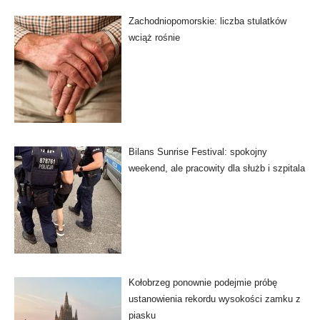
Zachodniopomorskie: liczba stulatków
wciąż rośnie
Bilans Sunrise Festival: spokojny
weekend, ale pracowity dla służb i szpitala
Kołobrzeg ponownie podejmie próbę
ustanowienia rekordu wysokości zamku z
piasku