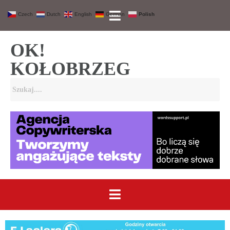
Czech
Dutch
English
German
Polish
OK!
KOŁOBRZEG