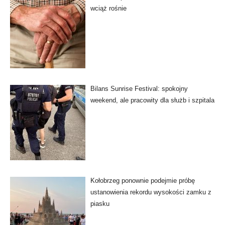
wciąż rośnie
Bilans Sunrise Festival: spokojny
weekend, ale pracowity dla służb i szpitala
Kołobrzeg ponownie podejmie próbę
ustanowienia rekordu wysokości zamku z
piasku