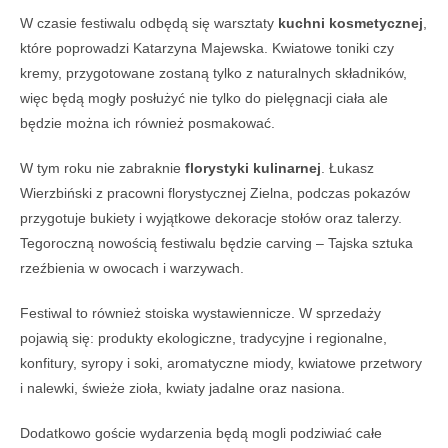
W czasie festiwalu odbędą się warsztaty
kuchni kosmetycznej
,
które poprowadzi Katarzyna Majewska. Kwiatowe toniki czy
kremy, przygotowane zostaną tylko z naturalnych składników,
więc będą mogły posłużyć nie tylko do pielęgnacji ciała ale
będzie można ich również posmakować.
W tym roku nie zabraknie
florystyki kulinarnej
. Łukasz
Wierzbiński z pracowni florystycznej Zielna, podczas pokazów
przygotuje bukiety i wyjątkowe dekoracje stołów oraz talerzy.
Tegoroczną nowością festiwalu będzie carving – Tajska sztuka
rzeźbienia w owocach i warzywach.
Festiwal to również stoiska wystawiennicze. W sprzedaży
pojawią się: produkty ekologiczne, tradycyjne i regionalne,
konfitury, syropy i soki, aromatyczne miody, kwiatowe przetwory
i nalewki, świeże zioła, kwiaty jadalne oraz nasiona.
Dodatkowo goście wydarzenia będą mogli podziwiać całe