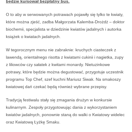
będzie kursował bezpłatny bus.
O to aby w serwowanych potrawach pojawiły się tylko te kwiaty,
które można zjeść, zadba Małgorzata Kalemba-Drożdż – doktor
biochemii, specjalista w dziedzinie kwiatów jadalnych i autorka
książek o kwiatach jadalnych.
W tegorocznym menu nie zabraknie: kruchych ciasteczek z
lawendą, orientalnego risotta z kwiatami cukinii i nagietka, zupy
z liliowców czy sałatek z kwitami monardy. Nietuzinkowe
potrawy, które będzie można degustować, przygotuje uczestnik
programu Top Chef, szef kuchni Mariusz Siwak. Na smakoszy
kwiatowej dań czekać będą również wybrane przepisy.
Tradycją festiwalu stały się zmagania drużyn w konkursie
kulinarnym. Zespoły przygotowując dania z wykorzystaniem
kwiatów jadalnych, ponownie staną do walki o Kwiatowy widelec
oraz Kwiatową Łyżkę Smaku.