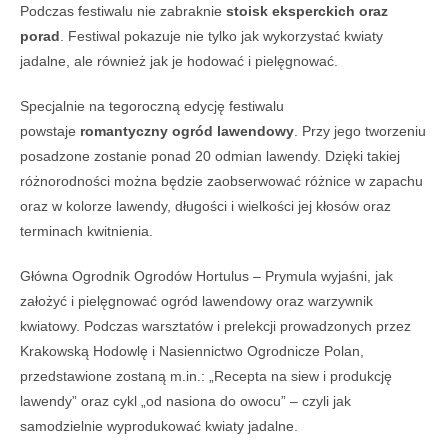
Podczas festiwalu nie zabraknie
stoisk eksperckich oraz
porad
. Festiwal pokazuje nie tylko jak wykorzystać kwiaty
jadalne, ale również jak je hodować i pielęgnować.
Specjalnie na tegoroczną edycję festiwalu
powstaje
romantyczny ogród lawendowy
. Przy jego tworzeniu
posadzone zostanie ponad 20 odmian lawendy. Dzięki takiej
różnorodności można będzie zaobserwować różnice w zapachu
oraz w kolorze lawendy, długości i wielkości jej kłosów oraz
terminach kwitnienia.
Główna Ogrodnik Ogrodów Hortulus – Prymula wyjaśni, jak
założyć i pielęgnować ogród lawendowy oraz warzywnik
kwiatowy. Podczas warsztatów i prelekcji prowadzonych przez
Krakowską Hodowlę i Nasiennictwo Ogrodnicze Polan,
przedstawione zostaną m.in.: „Recepta na siew i produkcję
lawendy” oraz cykl „od nasiona do owocu” – czyli jak
samodzielnie wyprodukować kwiaty jadalne.