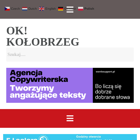
Czech
Dutch
English
German
Polish
OK!
KOŁOBRZEG