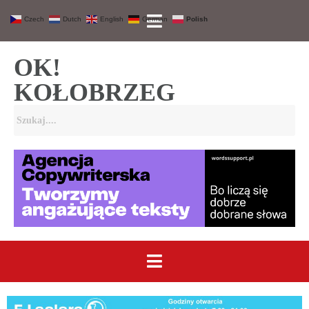
Czech
Dutch
English
German
Polish
OK!
KOŁOBRZEG