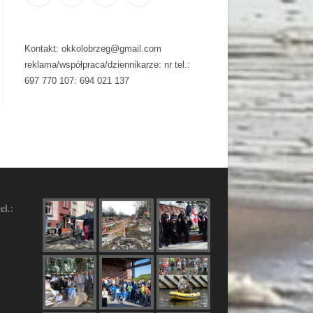
Kontakt: okkolobrzeg@gmail.com
reklama/współpraca/dziennikarze: nr tel.:
697 770 107: 694 021 137
el.: