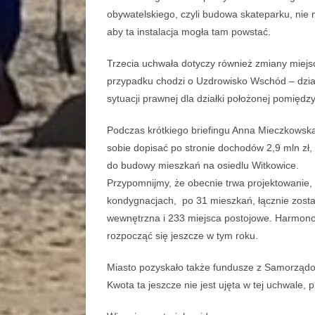
obywatelskiego, czyli budowa skateparku, nie
aby ta instalacja mogła tam powstać.
Trzecia uchwała dotyczy również zmiany mie
przypadku chodzi o Uzdrowisko Wschód – dział
sytuacji prawnej dla działki położonej pomiędzy
Podczas krótkiego briefingu Anna Mieczkowsk
sobie dopisać po stronie dochodów 2,9 mln z
do budowy mieszkań na osiedlu Witkowice.
Przypomnijmy, że obecnie trwa projektowanie, 
kondygnacjach, po 31 mieszkań, łącznie zosta
wewnętrzna i 233 miejsca postojowe. Harmon
rozpocząć się jeszcze w tym roku.
Miasto pozyskało także fundusze z Samorządo
Kwota ta jeszcze nie jest ujęta w tej uchwale