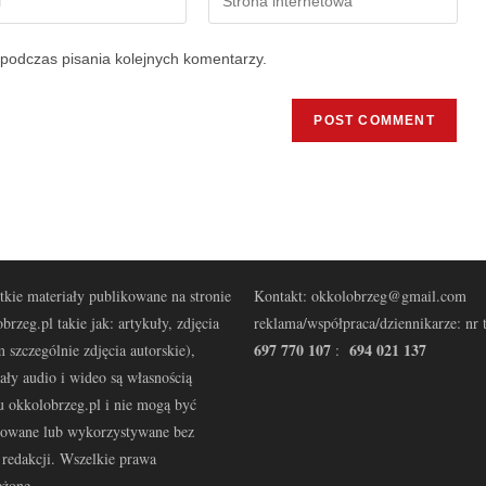
podczas pisania kolejnych komentarzy.
kie materiały publikowane na stronie
Kontakt: okkolobrzeg@gmail.com
brzeg.pl takie jak: artykuły, zdjęcia
reklama/współpraca/dziennikarze: nr t
697 770 107
694 021 137
 szczególnie zdjęcia autorskie),
:
ały audio i wideo są własnością
u okkolobrzeg.pl i nie mogą być
kowane lub wykorzystywane bez
redakcji. Wszelkie prawa
eżone.