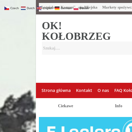
Lotnisko
Komunikacja Miejska
Markety spożywc
Czech
Dutch
English
German
Polish
OK!
KOŁOBRZEG
Strona główna
Kontakt
O nas
FAQ Koł
Ciekawe
Info