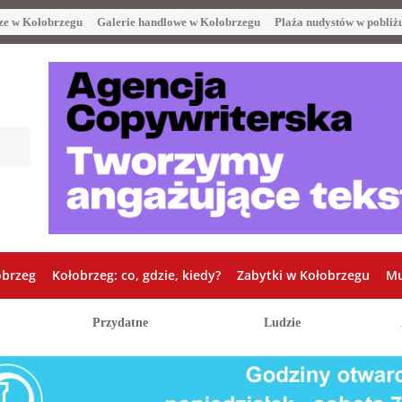
ze w Kołobrzegu
Galerie handlowe w Kołobrzegu
Plaża nudystów w pobliż
obrzeg
Kołobrzeg: co, gdzie, kiedy?
Zabytki w Kołobrzegu
Mu
Przydatne
Ludzie