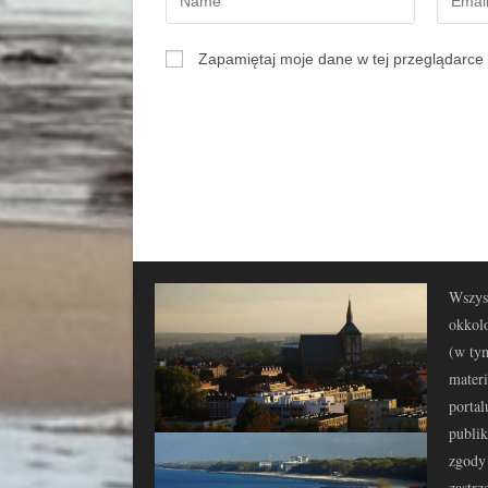
Zapamiętaj moje dane w tej przeglądarce 
Wszyst
okkolo
(w tym
materi
portal
publi
zgody 
zastrz