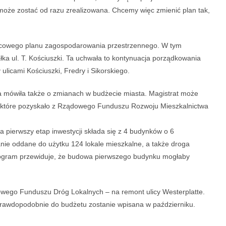
 może zostać od razu zrealizowana. Chcemy więc zmienić plan tak,
jscowego planu zagospodarowania przestrzennego. W tym
ka ul. T. Kościuszki. Ta uchwała to kontynuacja porządkowania
 ulicami Kościuszki, Fredry i Sikorskiego.
a mówiła także o zmianach w budżecie miasta. Magistrat może
ł, które pozyskało z Rządowego Funduszu Rozwoju Mieszkalnictwa
a pierwszy etap inwestycji składa się z 4 budynków o 6
nie oddane do użytku 124 lokale mieszkalne, a także droga
ogram przewiduje, że budowa pierwszego budynku mogłaby
wego Funduszu Dróg Lokalnych – na remont ulicy Westerplatte.
, prawdopodobnie do budżetu zostanie wpisana w październiku.