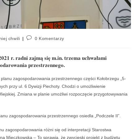
niej chwili
0 Komentarzy
2021 r. radni zajmą się m.in. trzema uchwałami
odarowania przestrzennego.
 planu zagospodarowania przestrzennego części Kołobrzegu „5-
ch przy ul. 6 Dywizji Piechoty. Chodzi o umożliwienie
iejskiej. Zmiana w planie umożliwi rozpoczęcie przygotowywania
anu zagospodarowania przestrzennego osiedla „Podczele II”.
lanu zagospodarowania różni się od interpretacji Starostwa
a Mieczkowska – To sprawia, że zwycięski projekt z budżetu