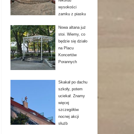
rekordu
wysokości
zamku z piasku
Nowa altana już
stoi. Wiemy, co
będzie się działo
na Placu
Koncertów
Porannych
Skakał po dachu
szkoły, potem
uciekał. Znamy
więcej
szczegółów
nocnej akcji
służb