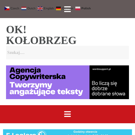
Czech
Dutch
English
German
Polish
OK!
KOŁOBRZEG